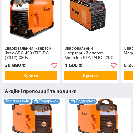
Зварювальний інвертор
Зварювальний
Сва
Jasic ARC 400+TIG DC
інверторний апарат
Meg
(Z312) 380V
MegaTec STARARC 220С
30 990
4 500
5 2
₴
₴
Купити
Купити
Акційні пропозиції та новинки
Топ продажів
Подарунок
Подарунок