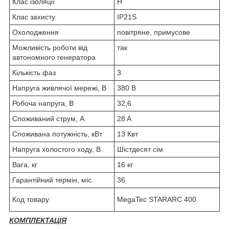
Клас ізоляції
H
Клас захисту
IP21S
Охолодження
повітряне, примусове
Можливість роботи від
так
автономного генератора
Кількість фаз
3
Напруга живлячої мережі, В
380 В
Робоча напруга, В
32,6
Споживаний струм, А
28 A
Споживана потужність, кВт
13 Квт
Напруга холостого ходу, В
Шістдесят сім
Вага, кг
16 кг
Гарантійний термін, міс.
36
Код товару:
MegaTec STARARC 400
КОМПЛЕКТАЦІЯ