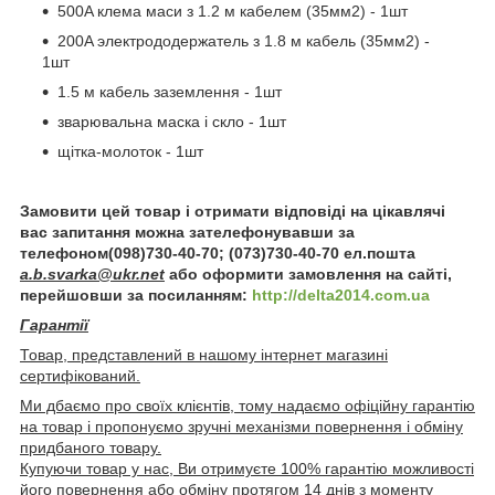
500A клема маси з 1.2 м кабелем (35мм2) - 1шт
200A электрододержатель з 1.8 м кабель (35мм2) -
1шт
1.5 м кабель заземлення - 1шт
зварювальна маска і скло - 1шт
щітка-молоток - 1шт
Замовити цей товар і отримати відповіді на цікавлячі
вас запитання можна зателефонувавши за
телефоном(098)730-40-70; (073)730-40-70 ел.пошта
a.b.svarka@ukr.net
або оформити замовлення на сайті,
перейшовши за посиланням:
http://delta2014.com.ua
Гарантії
Товар, представлений в нашому інтернет магазині
сертифікований.
Ми дбаємо про своїх клієнтів, тому надаємо офіційну гарантію
на товар і пропонуємо зручні механізми повернення і обміну
придбаного товару.
Купуючи товар у нас, Ви отримуєте 100% гарантію можливості
його повернення або обміну протягом 14 днів з моменту