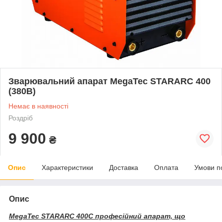
Зварювальний апарат MegaTec STARARC 400
(380В)
Немає в наявності
Роздріб
9 900
₴
Опис
Характеристики
Доставка
Оплата
Умови п
Опис
MegaTec STARARC 400C професійний апарат, що