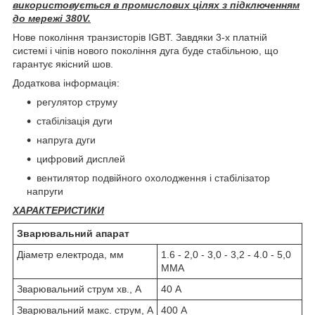
використовується в промислових цілях з підключенням
до мережі 380V.
Нове покоління транзисторів IGBT. Завдяки 3-х платній
системі і чіпів нового покоління дуга буде стабільною, що
гарантує якісний шов.
Додаткова інформація:
регулятор струму
стабілізація дуги
напруга дуги
цифровий дисплей
вентилятор подвійного охолодження і стабілізатор
напруги
ХАРАКТЕРИСТИКИ
Зварювальний апарат
Діаметр електрода, мм
1.6 - 2,0 - 3,0 - 3,2 - 4.0 - 5,0
MMA
Зварювальний струм хв., А
40 А
Зварювальний макс. струм, А
400 А