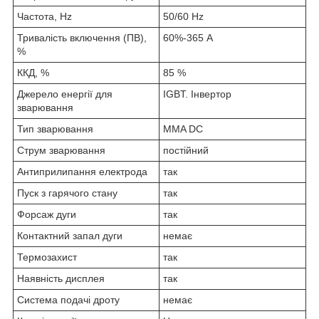
Частота, Hz
50/60 Нz
Тривалість включення (ПВ),
60%-365 А
%
ККД, %
85 %
Джерело енергії для
IGBT. Інвертор
зварювання
Тип зварювання
MMA DC
Струм зварювання
постійний
Антиприлипання електрода
так
Пуск з гарячого стану
так
Форсаж дуги
так
Контактний запал дуги
немає
Термозахист
так
Наявність дисплея
так
Система подачі дроту
немає