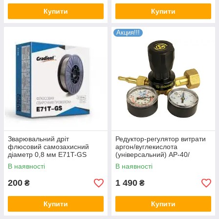
Купити
Купити
Акция!!!
Зварювальний дріт
Редуктор-регулятор витрати
флюсовий самозахисний
аргон/вуглекислота
діаметр 0,8 мм E71T-GS
(універсальний) АР-40/
(котушка 1 кг) без газу
В-30ДМ "Донмет"
В наявності
В наявності
Gradient
200
1 490
₴
₴
Купити
Купити