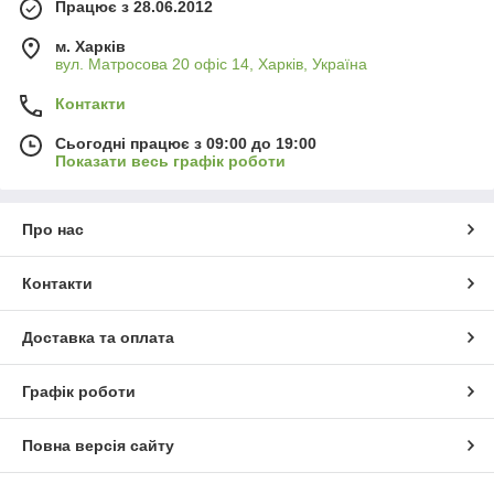
Працює з 28.06.2012
Прямі постачання з заводів «Abicor Binzel»,
«СЕЛМА», «Донмет», «Фрунзе Електрод»,
м. Харків
вул. Матросова 20 офіс 14, Харків, Україна
«Вісток», «SSVA» і ін. Є всі необхідні сертифікати
на реалізовані вироби.
Контакти
Сьогодні працює з 09:00 до 19:00
Подивитися каталог
Показати весь графік роботи
Про нас
Асортимент товарів для
зварювальних робіт
Контакти
Доставка та оплата
Графік роботи
Повна версія сайту