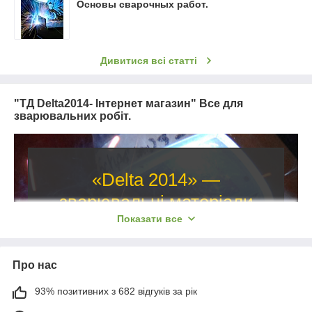
Основы сварочных работ.
Дивитися всі статті
"ТД Delta2014- Інтернет магазин" Все для
зварювальних робіт.
«Delta 2014» —
зварювальні матеріали
Показати все
та обладнання
Зварювальні матеріали, засоби
Про нас
захисту, абразивні матеріали для
93% позитивних з 682 відгуків за рік
зварювальних робіт