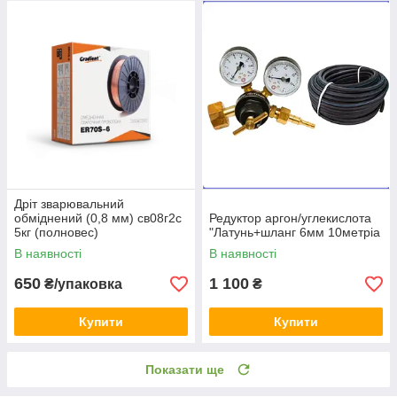
Дріт зварювальний
обміднений (0,8 мм) св08г2с
Редуктор аргон/углекислота
5кг (полновес)
"Латунь+шланг 6мм 10метріа
В наявності
В наявності
650
1 100
₴/упаковка
₴
Купити
Купити
Показати ще