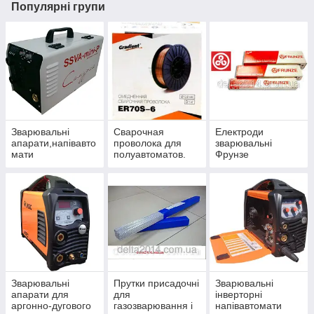
Популярні групи
Зварювальні
Сварочная
Електроди
апарати,напівавто
проволока для
зварювальні
мати
полуавтоматов.
Фрунзе
MMA,MIG/MAG-
Електрод,Bohler,М
SSVA
оноліт Рц,Вістек
Зварювальні
Прутки присадочні
Зварювальні
апарати для
для
інверторні
аргонно-дугового
газозварювання і
напівавтомати