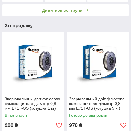
зварювання Jasic
TIG зварювання в
Jasic (MIG)
(TIG+MMA)
середовищі
Дивитися всі групи
захисних газів.
Хіт продажу
Зварювальний дріт флюсова
Зварювальний дріт флюсова
самозащитная діаметр 0,8
самозащитная діаметр 0,8
мм E71T-GS (котушка 1 кг)
мм E71T-GS (котушка 5 кг)
без газу
без газу
В наявності
Готово до відправки
200
970
₴
₴