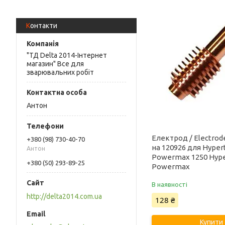
Контакти
"ТД Delta 2014-Інтернет
магазин" Все для
зварювальних робіт
Антон
Електрод / Electrode
+380 (98) 730-40-70
на 120926 для Hype
Антон
Powermax 1250 Hyp
+380 (50) 293-89-25
Powermax
В наявності
http://delta2014.com.ua
128 ₴
Купити