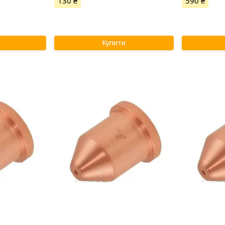
130 ₴
590 ₴
Купити