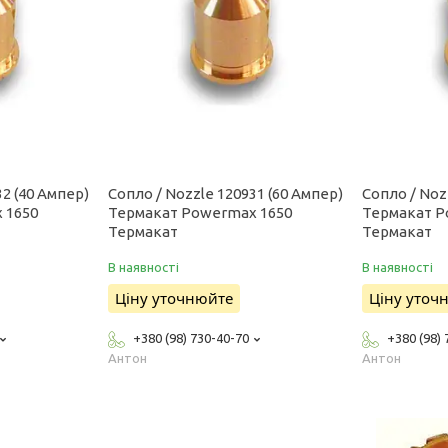
32 (40 Ампер)
Сопло / Nozzle 120931 (60 Ампер)
Сопло / Noz
 1650
Термакат Powermax 1650
Термакат P
Термакат
Термакат
В наявності
В наявності
Ціну уточнюйте
Ціну уточ
+380 (98) 730-40-70
+380 (98)
Антон
Антон