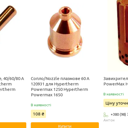
, 40/60/80 А
Сопло/Nozzle плазмове 60 А
Завихрител
rtherm
120931 для Hypertherm
PowerMax H
ertherm
Powermax 1250 Hypertherm
В наявності
Powermax 1650
Ціну уточ
В наявності
108 ₴
+380 (98)
Антон
Купити