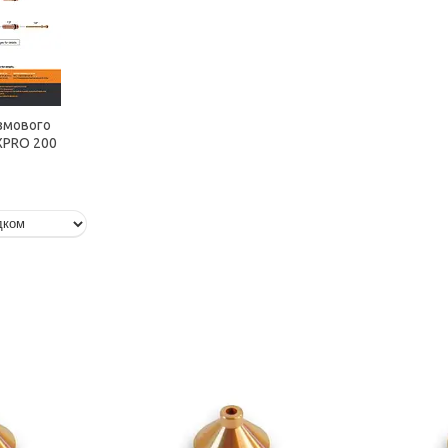
змового
XPRO 200