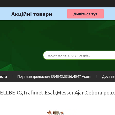
акти
Прути зварювальні ER4043,5356,4047 Акція!
Доставк
JELLBERG,Trafimet,Esab,Messer,Ajan,Cebora роз