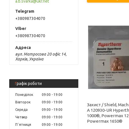
a.b.svarka@ukr.net
+380987304070
+380987304070
вул. Матросова 20 офіс 14,
Харків, Україна
Графік роботи
Понеділок
09:00
19:00
Вівторок
09:00
19:00
Захист / Shield, Mach
А 120930-UR Hypert
Середа
09:00
19:00
1000®, Powermax 12
Четвер
09:00
19:00
Powermax 1650®
Пʼятниця
09:00
19:00