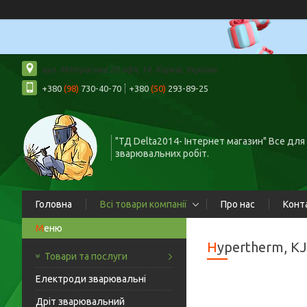
вул. Матросова 20 офіс 14, Харків, Україна
+380
(98)
730-40-70
+380
(50)
293-89-25
"ТД Delta2014- Інтернет магазин" Все для
зварювальних робіт.
Головна
Всі товари компанії
Про нас
Конт
Hypertherm, K
Товари та послуги
Електроди зварювальні
Дріт зварювальний