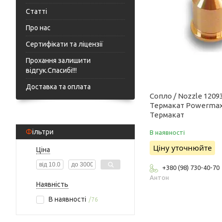
Статті
Про нас
Сертифікати та ліцензії
Прохання залишити
відгук.Спасибі!!!
Доставка та оплата
Сопло / Nozzle 1209
Термакат Powermax
Термакат
Фільтри
В наявності
Ціну уточнюйте
Ціна
+380 (98) 730-40-70
Антон
Наявність
В наявності
76