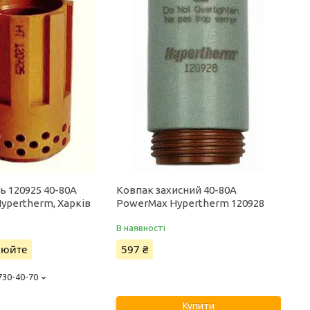
ь 120925 40-80А
Ковпак захисний 40-80А
ypertherm, Харків
PowerMax Hypertherm 120928
В наявності
нюйте
597 ₴
 730-40-70
Купити