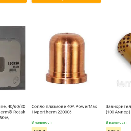
ine, 40/60/80
Сопло плазмове 40А PowerMax
Завихрител
herm® Rotak
Hypertherm 220006
(100 Ампер) 
50®,
В наявності
В наявності