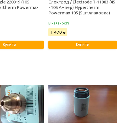
zle 220819 (105
Електрод / Electrode T-11883 (45
ertherm Powermax
- 105 Ампер) Hypertherm
Powermax 105 (5шт.упаковка)
В наявності
1 470 ₴
Купити
Купити