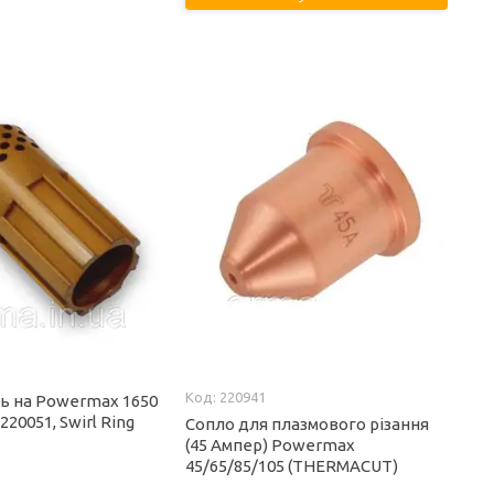
220941
ь на Powermax 1650
220051, Swirl Ring
Сопло для плазмового різання
(45 Ампер) Powermax
45/65/85/105 (THERMACUT)