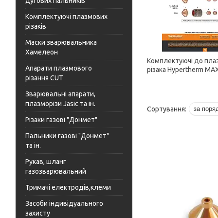
дугових пальників
Комплектуючі плазмових
різаків
Маски зварювальника
Хамелеон
Комплектуючі до пла
Апарати плазмового
різака Hypertherm MA
різання CUT
Зварювальні апарати,
плазморізи Jasic та ін.
Різаки газові "Донмет"
Пальники газові "Донмет"
та ін.
Рукав, шланг
газозварювальний
Тримачі електродів,клеми
Засоби індивідуального
захисту