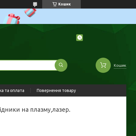
Кошик
Кошик
а та оплата
Повернення товару
хідники на плазму,лазер.