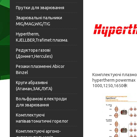
Прутки для зварювання
Зварювальні пальники
MIG/MAG,WIG/TIG
Hypertherm,
KJELLBER,Trafimet плазма.
Редуктора газові
(Донмет,Hercules)
Резаки плазменні Abicor
Binzel
Комплектуючі плазмов
hypertherm powermax
Круги абразивні
1000,1250,1650®:
(Атаман,ЗАК,ЛУГА)
Вольфрамові електроди
для зварювання
Комплектуючі
напівавтоматичні горелоr
Комплектуючі аргоно-