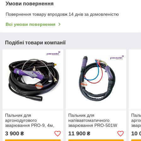
Умови повернення
Повернення товару впродовж 14 днів за домовленістю
Всі умови повернення
Подібні товари компанії
Пальник для
Пальник для
Паль
аргонодугового
напівавтоматичного
арго
зварювання PRO-9, 4м,
зварювання PRO-501W
звар
Parweld
Parweld, 5метров
Parw
3 900
11 900
10 
₴
₴