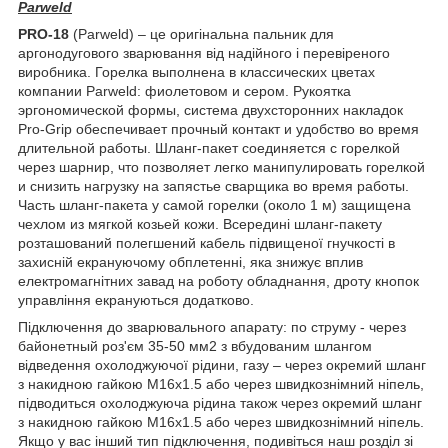
Parweld
PRO-18
(Parweld) – це оригінальна пальник для
аргонодугового зварювання від надійного і перевіреного
виробника. Горелка выполнена в классических цветах
компании Parweld: фиолетовом и сером. Рукоятка
эргономической формы, система двухсторонних накладок
Pro-Grip обеспечивает прочный контакт и удобство во время
длительной работы. Шланг-пакет соединяется с горелкой
через шарнир, что позволяет легко манипулировать горелкой
и снизить нагрузку на запястье сварщика во время работы.
Часть шланг-пакета у самой горелки (около 1 м) защищена
чехлом из мягкой козьей кожи. Всередині шланг-пакету
розташований полегшений кабель підвищеної гнучкості в
захисній екрануючому обплетенні, яка знижує вплив
електромагнітних завад на роботу обладнання, дроту кнопок
управління екрануються додатково.
Підключення до зварювального апарату: по струму - через
байонетный роз'єм 35-50 мм
2
з вбудованим шлангом
відведення охолоджуючої рідини, газу – через окремий шланг
з накидною гайкою М16х1.5 або через швидкознімний ніпель,
підводиться охолоджуюча рідина також через окремий шланг
з накидною гайкою М16х1.5 або через швидкознімний ніпель.
Якщо у вас інший тип підключення, подивіться наш розділ зі