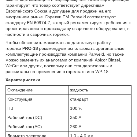
гарантирует, что товар соответствует директивам
Европейского Союза и допущен для продажи на его
внутреннем рынке. Горелки TM Parweld соответствуют
стандарту EN 60974-7, который регламентирует требования к
проектированию и производству сварочного оборудования, в
частности и сварочных горелок.
Чтобы обеспечить максимально длительную работу
горелки
PRO-18
рекомендуем использовать оригинальные
комплектующие производства компании Parweld, но также
можно заменить их аналогами от компаний Abicor Binzel,
WeCut или других, поскольку они стандартизованы и
рассчитаны на применение в горелках типа WP-18.
Характеристики
Охлаждение
жидкость
Конструкция
стандарт
ПВ
100 %
Рабочий ток (DC)
350 А
Рабочий ток (AC)
260 А
Диаметр электрода
1.0 - 4.0 мм