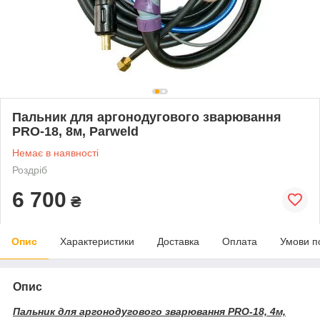
Пальник для аргонодугового зварювання
PRO-18, 8м, Parweld
Немає в наявності
Роздріб
6 700
₴
Опис
Характеристики
Доставка
Оплата
Умови п
Опис
Пальник для аргонодугового зварювання PRO-18, 4м,