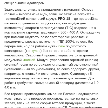
спеціальними адаптером.
Зварювальна голівка в стандартному виконанні. Основа
голівки – високоякісна мідь, зовнішнє захисне покриття –
термостійкий силіконовий каучук.
PRO-18
– це професійна
пальник з рідинним охолодженням, яка підійде для
комплектації апаратів аргонодугового (TIG) зварювання з
номінальним струмом зварювання 300 - 400 А. Охлаждение
при помощи жидкости позволяет горелке работать с
продолжительностью включения (ПВ) 100%, то есть без
перерывов, но для работы нужен
блок
жидкостного
охлаждения (т.н.
кулер
) без которого работа горелки
невозможна. Сварочный процесс управляется встроенной
модульной
кнопкой
. Модуль управления горелкой (кнопка)
сменный, если не устраивает стандартный однокнопочный
(установленный по умолчанию), то легко подобрать другой,
например, с кнопкой и потенциометром. Существует 8
вариантов модулей кнопки управления для замены. Для
работы требуются вольфрамовый электрод диаметром 1.0 –
4.0 мм.
Все горелки производства компании Parweld неоднократно
испытываются в процессе производства, как на начальных
этапах, так и на этапе сборки готовой продукции, а также
имеют сертификацию и маркировку CE. Такая сертификация