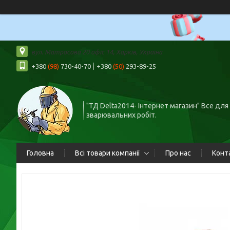
вул. Матросова 20 офіс 14, Харків, Україна
+380
(98)
730-40-70
+380
(50)
293-89-25
"ТД Delta2014- Інтернет магазин" Все для
зварювальних робіт.
Головна
Всі товари компанії
Про нас
Конт