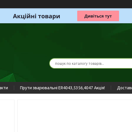
акти
Прути зварювальні ER4043,5356,4047 Акція!
Доставк