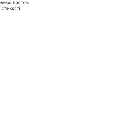
інієвої дротом
 стійкості