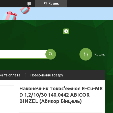
Кошик
Кошик
а та оплата
Повернення товару
Наконечник токос'емноє E-Cu-M8
D 1,2/10/30 140.0442 ABICOR
BINZEL (Абикор Бінцель)