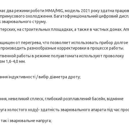
ає два режими роботи MMA/MIG, модель 2021 року здатна працюв
 примусового охолодження. Багатофункціональний цифровий дис
к зварювального струму.
ерских, на строительных площадках, а также в частных домах. Ап
ащищен от перегрева, что позволяет использовать прибор долгое
 производить разнообразные корректировки в процессе работы.
чественной работы в режиме полуавтомата используют проволоку
м 1,6-4,0 мм.
ня індуктивності / вибір діаметра дроту;
ння, невеликий сплеск, глибокий розплавлений басейн, відмінне
пруга холостого ходу)- здатність зварювального апарата під час пр
так і зварювальне напруга;