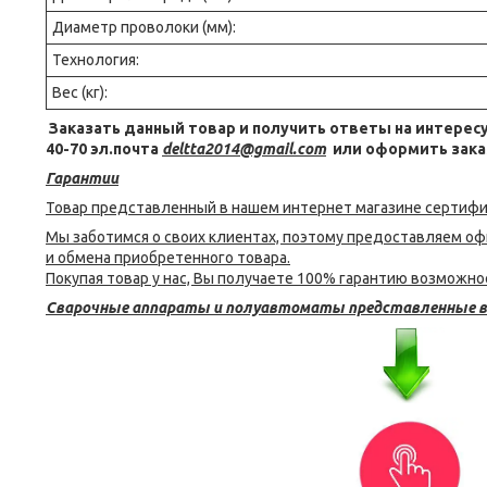
Диаметр проволоки (мм):
Технология:
Вес (кг):
Заказать данный товар и получить ответы на интересу
40-70 эл.почта
deltta2014@gmail.com
или оформить заказ
Гарантии
Товар представленный в нашем интернет магазине сертиф
Мы заботимся о своих клиентах, поэтому предоставляем о
и обмена приобретенного товара.
Покупая товар у нас, Вы получаете 100% гарантию возможнос
Сварочные аппараты и полуавтоматы представленные в 