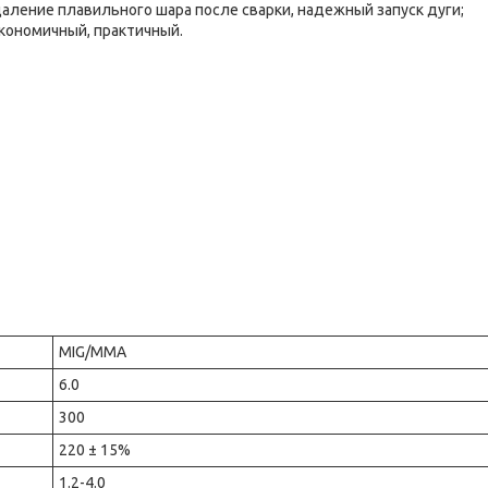
даление плавильного шара после сварки, надежный запуск дуги;
экономичный, практичный.
MIG/MMA
6.0
300
220 ± 15%
1.2-4.0