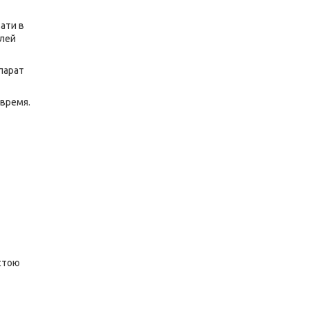
ати в
плей
парат
 время.
остою