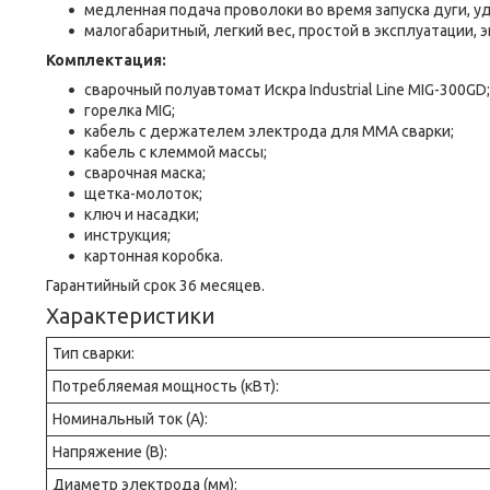
медленная подача проволоки во время запуска дуги, у
малогабаритный, легкий вес, простой в эксплуатации, 
Комплектация:
сварочный полуавтомат Искра Industrial Line MIG-300GD;
горелка MIG;
кабель с держателем электрода для ММА сварки;
кабель с клеммой массы;
сварочная маска;
щетка-молоток;
ключ и насадки;
инструкция;
картонная коробка.
Гарантийный срок 36 месяцев.
Характеристики
Тип сварки:
Потребляемая мощность (кВт):
Номинальный ток (А):
Напряжение (В):
Диаметр электрода (мм):