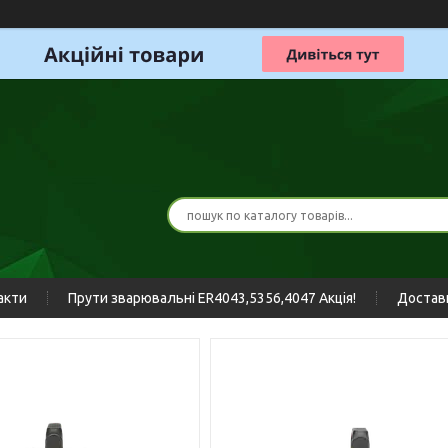
акти
Прути зварювальні ER4043,5356,4047 Акція!
Доставк