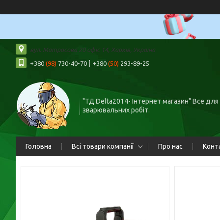
вул. Матросова 20 офіс 14, Харків, Україна
+380
(98)
730-40-70
+380
(50)
293-89-25
"ТД Delta2014- Інтернет магазин" Все для
зварювальних робіт.
Головна
Всі товари компанії
Про нас
Конт