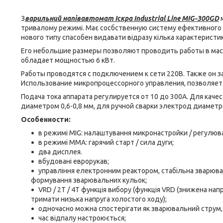
З
варильний напівавтомат Іскра Industrial Line MIG-300GD
м
тривалому режимі. Має сосбственную систему ефективного
нового типу спасобен видавати відразу кілька характеристи
Его небольшие размеры позволяют проводить работы в маст
обладает мощностью 6 кВт.
Работы проводятся с подключением к сети 220В. Также он з
Использование микропроцессорного управления, позволяет
Подача тока аппарата регулируется от 10 до 300А. Для ка
диаметром 0,6-0,8 мм, для ручной сварки электрод диаметро
Особенности:
в режимі MIG: налаштування микронастройки / регулюван
в режимі MMA: гарячий старт / сила дуги;
два дисплея.
вбудовані еврорукав;
управління електронним реактором, стабільна зварюва
формування зварювальних кульок;
VRD / 2T / 4T функція вибору (функція VRD (знижена на
тримати низька напруга холостого ходу);
одночасно можна спостерігати як зварювальний струм, 
час відпалу настроюється;