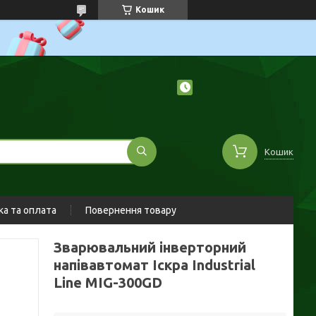
Кошик
Кошик
а та оплата
Повернення товару
Зварювальний інверторний
напівавтомат Іскра Industrial
Line MIG-300GD