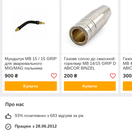
Мундштук МВ 15 / 15 GRIP
Газове сопло до сваочной
Газо
для зварювального
горелкир МВ 14/15 GRIP D
MB 4
MIG/MAG пальника
ABICOR BINZEL
ABI
ABICOR BINZEL
(145.0075)
(145
900
200
300
₴
₴
Купити
Купити
Про нас
93% позитивних з 683 відгуків за рік
Працює з 28.06.2012