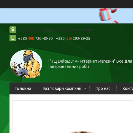
вул. Матросова 20 офіс 14, Харків, Україна
+380
(98)
730-40-70
+380
(50)
293-89-25
"ТД Delta2014- Інтернет магазин" Все для
зварювальних робіт.
Головна
Всі товари компанії
Про нас
Конт