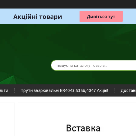
акти
Прути зварювальні ER4043,5356,4047 Акція!
Доставк