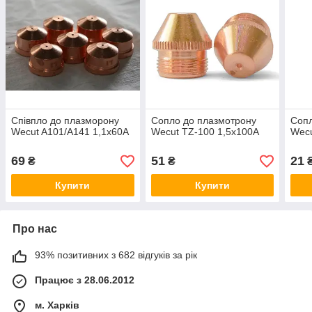
Співпло до плазморону
Сопло до плазмотрону
Сопл
Wecut A101/A141 1,1x60A
Wecut TZ-100 1,5x100A
Wecu
69
51
21
₴
₴
Купити
Купити
Про нас
93% позитивних з 682 відгуків за рік
Працює з 28.06.2012
м. Харків