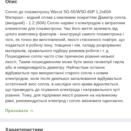
Опис
Сопло до плазмотрону Wecut SG-55/WSD-60P 1,2x60A
Матеріал - мідний сплав з нікелевим покриттям Діаметр сопла
(вихідний) - 1.2 (60А) Сопло нарівні з електродом є витратним
елементом для плазмотрона. Час його життя залежить від
цілого комплексу факторів - конструкції самого плазмотрона і
того, як точно він виготовлений, якості стисненого повітря, що
подається в робочу зону, товщини і хім. складу розрізуваних
матеріалів, правильного підбору режимів роботи і т. д.
Пошкоджене сопло часто стає причиною різання низької
якості. Таким пошкодженням може бути зміна геометрії гирла
або ж невідповідність діаметру. Найчастіше останнє
відбувається при використанні старого сопла з новим
електродом, коли після декількох запалювання відбувається
остаточний знос сопла, в наслідок чого крива відхиляється,
що призводить до псування електрода і неправильного куті
різання. Тому, для підтримки якості різання на належному
рівні, рекомендується електрод і сопло змінювати одночасно.
Приховати
Характеристики