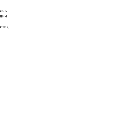
алов
яции
стия,