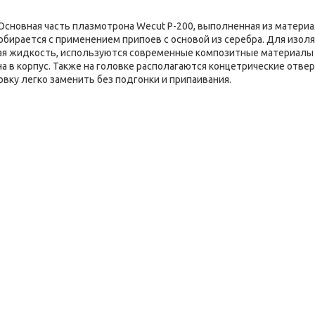
. Основная часть плазмотрона Wecut P-200, выполненная из матери
собирается с применением припоев с основой из серебра. Для изол
щая жидкость, используются современные композитные материалы
а в корпус. Также на головке располагаются концетрические отвер
вку легко заменить без подгонки и припаивания.