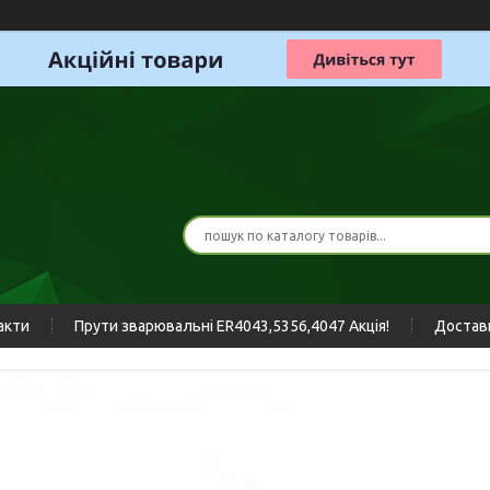
акти
Прути зварювальні ER4043,5356,4047 Акція!
Доставк