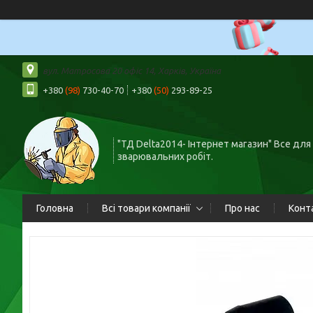
вул. Матросова 20 офіс 14, Харків, Україна
+380
(98)
730-40-70
+380
(50)
293-89-25
"ТД Delta2014- Інтернет магазин" Все для
зварювальних робіт.
Головна
Всі товари компанії
Про нас
Конт