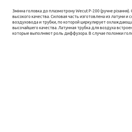
Змінна головка до плазмотрону Wecut P-200 (ручне різання)
высокого качества. Силовая часть изготовлена из латуни и 
воздуховода и трубки, по которой циркулирует охлаждаю
высочайшего качества. Латунная трубка для воздуха встроен
которые выполняют роль диффузора. В случае поломки голо