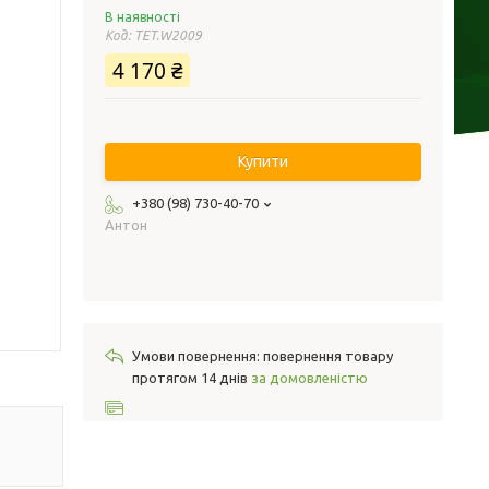
В наявності
Код:
TET.W2009
4 170 ₴
Купити
+380 (98) 730-40-70
Антон
повернення товару
протягом 14 днів
за домовленістю