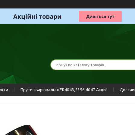
акти
Прути зварювальні ER4043,5356,4047 Акція!
Доставк