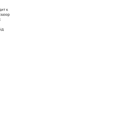
дит к
 зазор
є
від