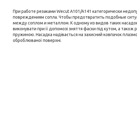
При работе резаками Wecut A101/A141 категорически недоп
повреждениям сопла. Чтобы предотвратить подобные ситуа
между соплом и металлом. К одному из видов таких насадок
виконувати при її допомозі зняття фаски під кутом, а також 
пружиною. Насадка надівається на захисний ковпачок плазмо
оброблюваної поверхні.