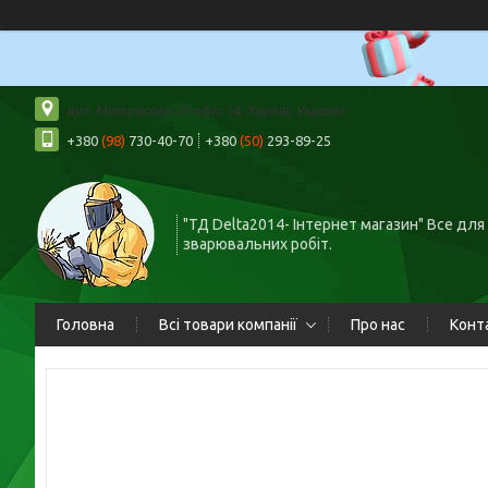
вул. Матросова 20 офіс 14, Харків, Україна
+380
(98)
730-40-70
+380
(50)
293-89-25
"ТД Delta2014- Інтернет магазин" Все для
зварювальних робіт.
Головна
Всі товари компанії
Про нас
Конт