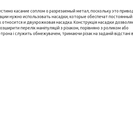
устимо касание соплом о разрезаемый метал, поскольку это приво
ции нужно использовать насадки, которые обеспечат постоянный
 относится и двухрожковая насадка. Конструкція насадки дозволя
розширити перелік маніпуляцій з різаком, порівняно з роликом або
трона і служить обмежувачем, тримаючи різак на заданій відстані 