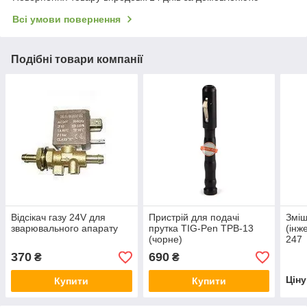
Всі умови повернення
Подібні товари компанії
Відсікач газу 24V для
Пристрій для подачі
Зміш
зварювального апарату
прутка TIG-Pen TPB-13
(інж
(чорне)
247
370
690
₴
₴
Цін
Купити
Купити