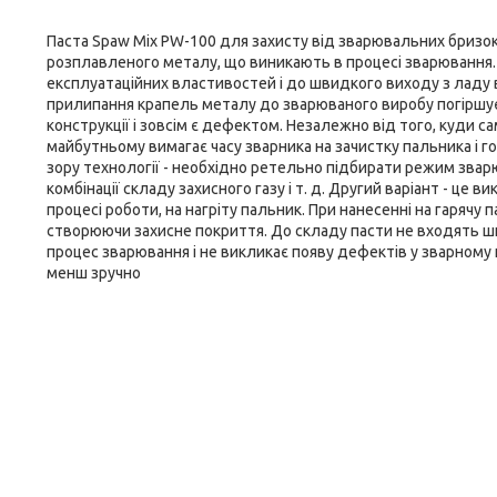
Паста Spaw Mix PW-100 для захисту від зварювальних бризо
розплавленого металу, що виникають в процесі зварювання
експлуатаційних властивостей і до швидкого виходу з ладу в
прилипання крапель металу до зварюваного виробу погіршує й
конструкції і зовсім є дефектом. Незалежно від того, куди 
майбутньому вимагає часу зварника на зачистку пальника і г
зору технології - необхідно ретельно підбирати режим зварю
комбінації складу захисного газу і т. д. Другий варіант - це 
процесі роботи, на нагріту пальник. При нанесенні на гарячу
створюючи захисне покриття. До складу пасти не входять шкі
процес зварювання і не викликає появу дефектів у зварному ш
менш зручно