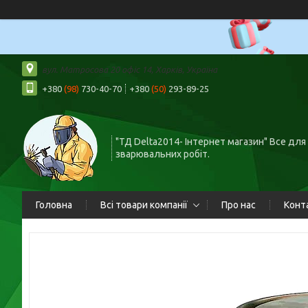
вул. Матросова 20 офіс 14, Харків, Україна
+380
(98)
730-40-70
+380
(50)
293-89-25
"ТД Delta2014- Інтернет магазин" Все для
зварювальних робіт.
Головна
Всі товари компанії
Про нас
Конт