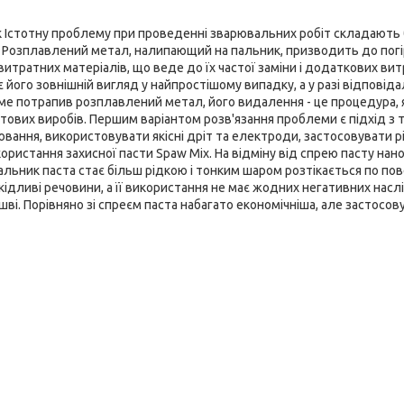
к Істотну проблему при проведенні зварювальних робіт складають
. Розплавлений метал, налипающий на пальник, призводить до пог
итратних матеріалів, що веде до їх частої заміни і додаткових вит
ого зовнішній вигляд у найпростішому випадку, а у разі відповіда
саме потрапив розплавлений метал, його видалення - це процедура, 
отових виробів. Першим варіантом розв'язання проблеми є підхід з 
вання, використовувати якісні дріт та електроди, застосовувати рі
використання захисної пасти Spaw Mix. На відміну від спрею пасту нан
 пальник паста стає більш рідкою і тонким шаром розтікається по пов
дливі речовини, а її використання не має жодних негативних наслі
ві. Порівняно зі спреєм паста набагато економічніша, але застосову