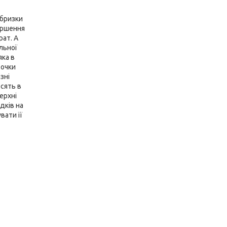
 бризки
іршення
рат. А
льної
яка в
точки
зні
осять в
ерхні
дків на
вати її