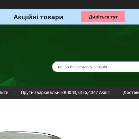
акти
Прути зварювальні ER4043,5356,4047 Акція!
Доставк