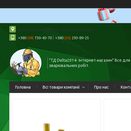
вул. Матросова 20 офіс 14, Харків, Україна
+380
(98)
730-40-70
+380
(50)
293-89-25
"ТД Delta2014- Інтернет магазин" Все для
зварювальних робіт.
Головна
Всі товари компанії
Про нас
Конт