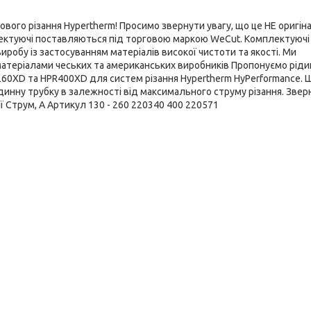
вого різання Hypertherm! Просимо звернути увагу, що це НЕ оригін
мплектуючі поставляються під торговою маркою WeCut. Комплектуючі
иробу із застосуванням матеріалів високої чистоти та якості. Ми
атеріалами чеських та американських виробників Пропонуємо ріди
260XD та HPR400XD для систем різання Hypertherm HyPerformance. 
ідинну трубку в залежності від максимального струму різання. Звер
ії Струм, А Артикул 130 - 260 220340 400 220571