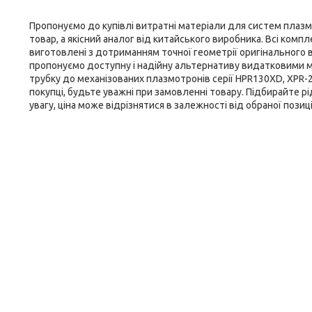
Пропонуємо до купівлі витратні матеріали для систем плазмо
товар, а якісний аналог від китайського виробника. Всі ко
виготовлені з дотриманням точної геометрії оригінального в
пропонуємо доступну і надійну альтернативу видатковими м
трубку до механізованих плазмотронів серії HPR130XD, XPR-
покупці, будьте уважні при замовленні товару. Підбирайте р
увагу, ціна може відрізнятися в залежності від обраної позиц