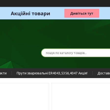
акти
Прути зварювальні ER4043,5356,4047 Акція!
Доставк