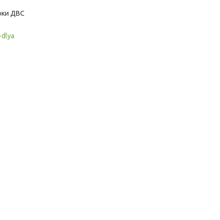
локи ДВС
-dlya