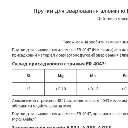
Прутки для зварювання алюмінію ER 4
Цей товар можн
Також можна зробити замовлення 
Прутки для зварювання алюмінію ER 4047 (Німеччина) або
ал
присадковий матеріал у разі аргонодуговий зварювання алю
Склад присадкового стрижня ER 4047:
Si
Mg
Mn
Fe
12
< 0.10
< 0.15
< 0.
Алюмінієвий стрижень 4047 відрізняється від 4043 великим 
збільшити міцність шва на зсув.
Прутки для зварювання алюмінію ER 4047, що широко застосову
Mg-Si (Авіалі).
Застосування сплавів АД31, АД33, АД35.