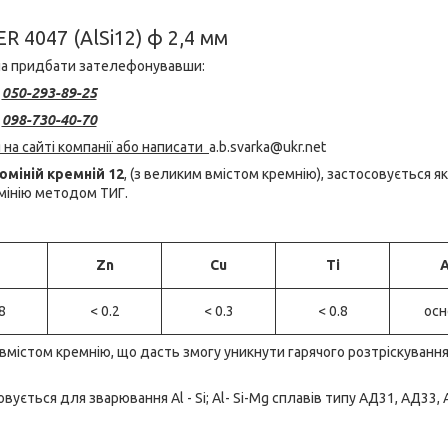
047 (AlSi12) ф 2,4 мм
а придбати зателефонувавши:
050-293-89-25
098-730-40-70
на сайті компанії або написати
a.b.svarka@ukr.net
юміній кремній 12
, (з великим вмістом кремнію), застосовується як
мінію методом ТИГ.
Zn
Cu
Ti
A
8
< 0.2
< 0.3
< 0.8
осн
вмістом кремнію, що дасть змогу уникнути гарячого розтріскування
ється для зварювання Al - Si; Al- Si-Mg сплавів типу АД31, АД33, 