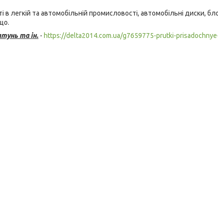
ті в легкій та автомобільній промисловості, автомобільні диски, б
що.
тунь та ін.
-
https://delta2014.com.ua/g7659775-prutki-prisadochnye