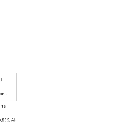
l
ова
 та
АД35, Al-