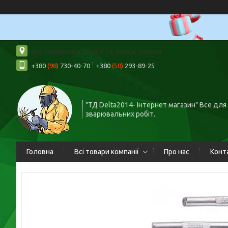
вул. Матросова 20 офіс 14, Харків, Україна
+380
(98)
730-40-70
+380
(50)
293-89-25
"ТД Delta2014- Інтернет магазин" Все для
зварювальних робіт.
Головна
Всі товари компанії
Про нас
Конт