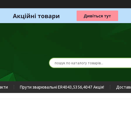
акти
Прути зварювальні ER4043,5356,4047 Акція!
Доставк