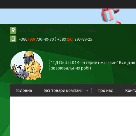
вул. Матросова 20 офіс 14, Харків, Україна
+380
(98)
730-40-70
+380
(50)
293-89-25
"ТД Delta2014- Інтернет магазин" Все для
зварювальних робіт.
Головна
Всі товари компанії
Про нас
Конт