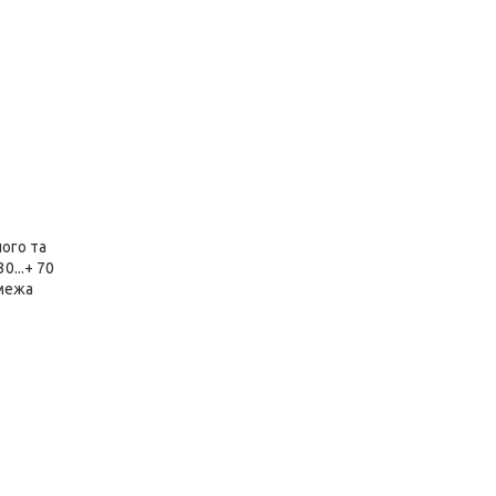
ого та
0...+ 70
 межа