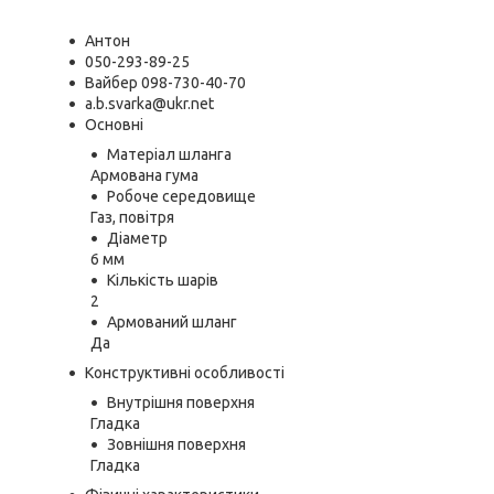
Антон
050-293-89-25
Вайбер 098-730-40-70
a.b.svarka@ukr.net
Основні
Матеріал шланга
Армована гума
Робоче середовище
Газ, повітря
Діаметр
6 мм
Кількість шарів
2
Армований шланг
Да
Конструктивні особливості
Внутрішня поверхня
Гладка
Зовнішня поверхня
Гладка