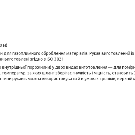
0 м)
и для газоплимного оброблення матеріалів. Рукав виготовлений із
и виготовлені згідно з ISO 3821
о внутрішньої порожнини) у двох видах виготовлення — для помірн
мператур, за яких шланг зберігає гнучкість і міцність, становить 3
два типи рукавів можна використовувати й в умовах тропіків, верхній