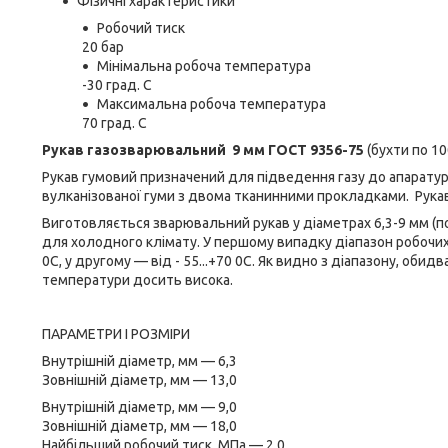
Фізичні характеристики
Робочий тиск
20 бар
Мінімальна робоча температура
-30 град. C
Максимальна робоча температура
70 град. C
Рукав газозварювальний 9 мм ГОСТ 9356-75
(бухти по 10
Рукав гумовий призначений для підведення газу до апаратур
вулканізованої гуми з двома тканинними прокладками. Рукав
Виготовляється зварювальний рукав у діаметрах 6,3-9 мм (п
для холодного клімату. У першому випадку діапазон робочих те
0С, у другому — від - 55...+70 0С. Як видно з діапазону, оби
температури досить висока.
ПАРАМЕТРИ І РОЗМІРИ
Внутрішній діаметр, мм — 6,3
Зовнішній діаметр, мм — 13,0
Внутрішній діаметр, мм — 9,0
Зовнішній діаметр, мм — 18,0
Найбільший робочий тиск, МПа — 2,0