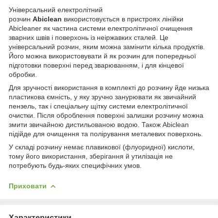
Універсальний електролітний
розчин
Abiclean
використовується в пристроях лінійки
Abicleaner як частина системи електролітичної очищення
зварних швів і поверхонь із неіржавких сталей. Це
універсальний розчин, яким можна замінити кілька продуктів.
Його можна використовувати й як розчин для попередньої
підготовки поверхні перед зварюванням, і для кінцевої
обробки.
Для зручності використання в комплекті до розчину йде низька
пластикова ємність, у яку зручно занурювати як звичайний
пензель, так і спеціальну щітку системи електролітичної
очистки. Після оброблення поверхні залишки розчину можна
змити звичайною дистильованою водою. Також Abiclean
підійде для очищення та полірування металевих поверхонь.
У складі розчину немає плавикової (флуоридної) кислоти,
тому його використання, зберігання й утилізація не
потребують будь-яких специфічних умов.
Приховати
Характеристики