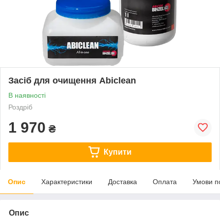
Засіб для очищення Abiclean
В наявності
Роздріб
1 970
₴
Купити
Опис
Характеристики
Доставка
Оплата
Умови п
Опис