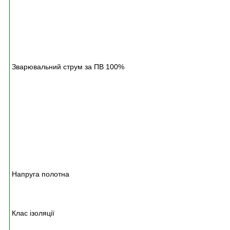
(
4
0
0
С
)
Зварювальний струм за ПВ 100%
1
4
0
А
(
4
0
0
С
)
Напруга полотна
6
5
В
Клас ізоляції
F