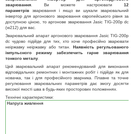
зварювання
. Ви можете настроювати
12
параметрів
зварювання і якщо ви шукали зварювальний
інвертор для аргонового зварювання європейського рівня за
доступною ціною, то аргонове зварювання Jasic TIG-200p dc
(w212) для вас.
Зварювальний апарат аргонового зварювання Jasic TIG-200p
dc чудово підійде для тих, хто хоче професійно зварювати
неіржавку неіржавку або титан.
Наявність регульованого
імпульсного режиму забезпечить гарне зварювання
тонкого металу
.
Цей зварювальний апарат рекомендований для виконання
відповідальних ремонтних і монтажних робіт і підійде як для
новачка, так і для професійного зварника. Плавне та точне
регулювання зварювальних параметрів дає змогу досягти
високої якості шва в будь-яких просторових положеннях.
Технічні характеристики:
Напруга живлення
2
2
0
В
±