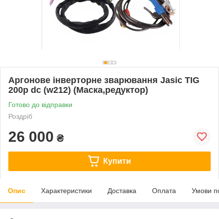
Аргонове інверторне зварювання Jasic TIG
200p dc (w212) (Маска,редуктор)
Готово до відправки
Роздріб
26 000
₴
Купити
Опис
Характеристики
Доставка
Оплата
Умови п