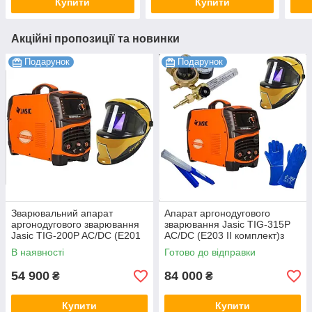
Купити
Купити
Акційні пропозиції та новинки
Подарунок
Подарунок
Зварювальний апарат
Апарат аргонодугового
аргонодугового зварювання
зварювання Jasic TIG-315P
Jasic TIG-200P AC/DC (E201
AC/DC (E203 II комплект)з
II) JET+маска
пальником Black Wolf
В наявності
Готово до відправки
54 900
84 000
₴
₴
Купити
Купити