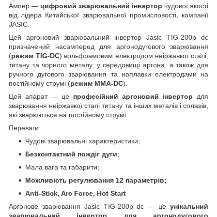
Ампер ―
цифровий зварювальний інвертор
чудової якості
від лідера Китайської зварювальної промисловості, компанії
JASIC.
Цей аргоновий зварювальний інвертор Jasic TIG-200p dc
призначений насамперед для аргонодугового зварювання
(
режим TIG-DC
) вольфрамовим електродом неіржавкої сталі,
титану та чорного металу, у середовищі аргона, а також для
ручного дугового зварювання та наплавки електродами на
постійному струмі (
режим MMA-DC
).
Цей апарат — це
професійний аргоновий інвертор
для
зварювання неіржавкої сталі титану та інших металів і сплавів,
які зварюються на постійному струмі.
Переваги:
Чудові зварювальні характеристики;
Безконтактний пождіг дуги
;
Мала вага та габарити;
Можливість регулювання 12 параметрів;
Anti-Stick, Arc Force, Hot Start
Аргонове зварювання Jasic TIG-200p dc — це
унікальний
зварювальний інвертор для аргонодугового