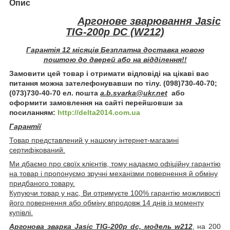
Опис
Аргонове зварювання Jasic
TIG-200p DC (W212)
Гарантія 12 місяців Безплатна доставка новою
поштою до дверей або на відділення!!
Замовити цей товар і отримати відповіді на цікаві вас
питання можна зателефонувавши по тілу. (098)730-40-70;
(073)730-40-70 ел. пошта
a.b.svarka@ukr.net
або
оформити замовлення на сайті перейшовши за
посиланням:
http://delta2014.com.ua
Гарантії
Товар представлений у нашому інтернет-магазині
сертифікований.
Ми дбаємо про своїх клієнтів, тому надаємо офіційну гарантію
на товар і пропонуємо зручні механізми повернення й обміну
придбаного товару.
Купуючи товар у нас, Ви отримуєте 100% гарантію можливості
його повернення або обміну впродовж 14 днів із моменту
купівлі.
Аргонова зварка Jasic TIG-200p dc, модель w212
, на 200