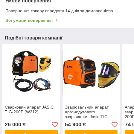
Умови повернення
Повернення товару впродовж 14 днів за домовленістю
Всі умови повернення
Подібні товари компанії
Сварковий апарат JASIC
Зварювальний апарат
Апар
TIG-200P (W212)
аргонодугового
звар
зварювання Jasic TIG-
200P
200P AC/DC (E201 II)
EVO
26 000
54 900
74 
₴
₴
JET+маска