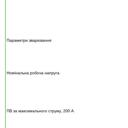
т
а
к
т
н
и
й
Параметри зварювання
1
2
ш
т
.
Номінальна робоча напруга
1
0
-
2
6
В
ПВ за максимального струму, 200 А
3
5
%