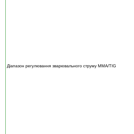
1
5
%
,
5
0
¦
6
0
Г
ц
Діапазон регулювання зварювального струму MMA/TIG
1
0
-
1
8
0
А
/
1
0
-