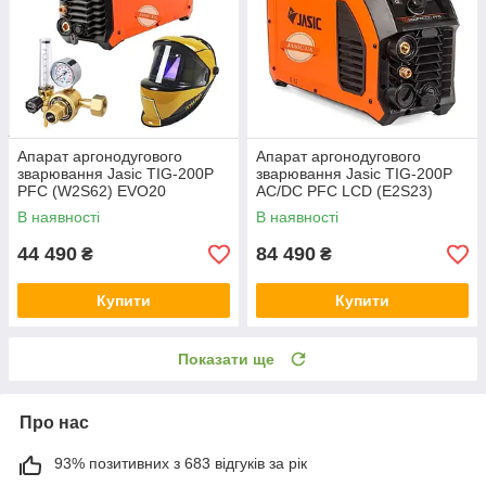
Апарат аргонодугового
Апарат аргонодугового
зварювання Jasic TIG-200P
зварювання Jasic TIG-200P
PFC (W2S62) EVO20
AC/DC PFC LCD (E2S23)
EVO20
В наявності
В наявності
44 490
84 490
₴
₴
Купити
Купити
Показати ще
Про нас
93% позитивних з 683 відгуків за рік