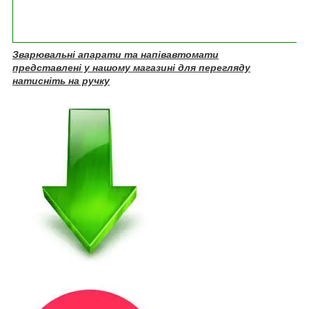
5
к
г
Зварювальні апарати та напівавтомати
представлені у нашому магазині для перегляду
натисніть на ручку