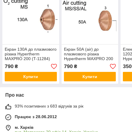
Екран 130А до плазмового
Екран 50А (air) до
Елек
різака Hypertherm
плазмового різака
1202
MAXPRO 200 (T-11284)
Hypertherm MAXPRO 200
Hyp
(T-11283)
790
790
350
₴
₴
Купити
Купити
Про нас
93% позитивних з 683 відгуків за рік
Працює з 28.06.2012
м. Харків