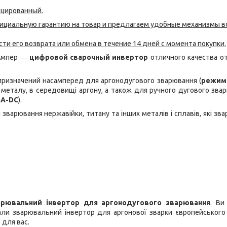
ицированный.
фициальную гарантию на товар и предлагаем удобные механизмы в
ти его возврата или обмена в течение 14 дней с момента покупки.
 Ампер ―
цифровой сварочный инвертор
отличного качества о
 призначений насамперед для аргонодугового зварювання (
режим
еталу, в середовищі аргону, а також для ручного дугового звар
A-DC
).
зварювання нержавійки, титану та інших металів і сплавів, які зв
арювальний інвертор для аргонодугового зварювання
. Ви
ли зварювальний інвертор для аргонової зварки європейського 
 для вас.