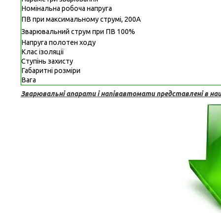
Номінальна робоча напруга
ПВ при максимальному струмі, 200А
Зварювальний струм при ПВ 100%
Напруга полотен ходу
Клас ізоляції
Ступінь захисту
Габаритні розміри
Вага
Зварювальні апарати і напівавтомати представлені в наш