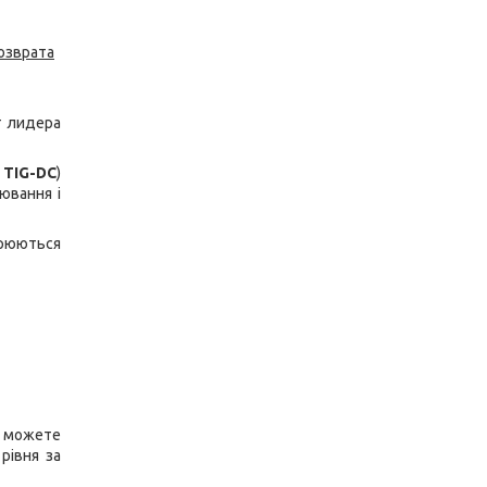
озврата
т лидера
 TIG-DC
)
ювання і
арюються
 можете
рівня за