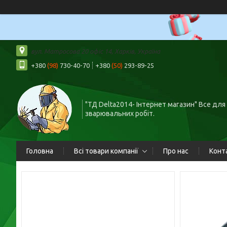
вул. Матросова 20 офіс 14, Харків, Україна
+380
(98)
730-40-70
+380
(50)
293-89-25
"ТД Delta2014- Інтернет магазин" Все для
зварювальних робіт.
Головна
Всі товари компанії
Про нас
Конт