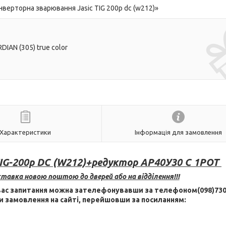
верторна зварювання Jasic TIG 200p dc (w212)»
IAN (305) true color
Характеристики
Інформація для замовлення
TIG-200p DC (W212)+редуктор АР40У30 С 1РОТ
тавка новою поштою до дверей або на відділення!!!
 вас запитання можна зателефонувавши за телефоном(098)730
 замовлення на сайті, перейшовши за посиланням: