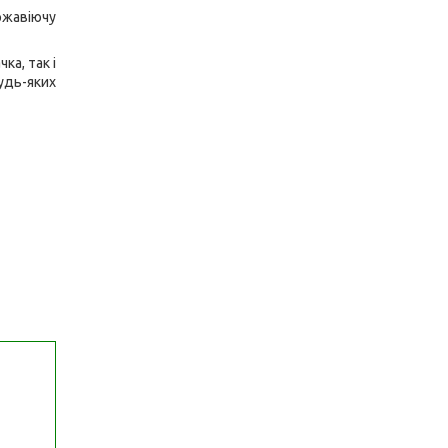
ржавіючу
а, так і
удь-яких