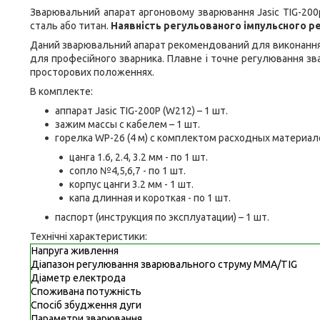
Зварювальний апарат аргоновому зварювання Jasic TIG-200
сталь або титан.
Наявність регульованого імпульсного 
Даний зварювальний апарат рекомендований для виконання ві
для професійного зварника. Плавне і точне регулювання зв
просторових положеннях.
В комплекте:
аппарат Jasic TIG-200P (W212) – 1 шт.
зажим массы с кабелем – 1 шт.
горелка WP-26 (4 м) c комплектом расходных материал
цанга 1.6, 2.4, 3.2 мм - по 1 шт.
сопло №4,5,6,7 - по 1 шт.
корпус цанги 3.2 мм - 1 шт.
капа длинная и короткая - по 1 шт.
паспорт (инструкция по эксплуатации) – 1 шт.
Технічні характеристики:
Напруга живлення
Діапазон регулювання зварювального струму MMA/TIG
Діаметр електрода
Споживана потужність
Спосіб збудження дуги
Параметри зварювання