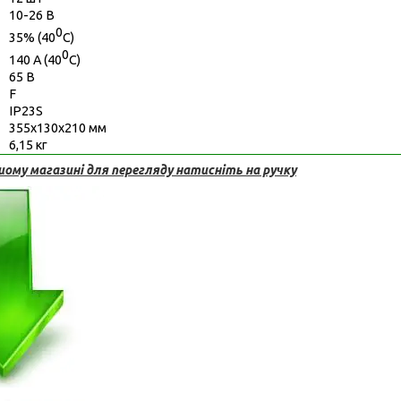
10-26 В
0
35% (40
С)
0
140 А (40
С)
65 В
F
IP23S
355х130х210 мм
6,15 кг
ому магазині для перегляду натисніть на ручку