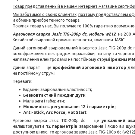
Товар представленный в нашем интернет магазине сертиф
Мы заботимся о своих клиентах, поэтому предоставляем о
и обмена приобретенного товара.
Покупая товар у нас, Вы получаете 100% гарантию возможнос
Аргоновая сварка Jasic TIG-200p dc, модель w212
, на 200
Китайской сварочной промышленности, компании JASIC.
Даний аргоновий зварювальний інвертор Jasic TIG-200p dc
вольфрамовим електродом нержавійки, титану та чорного м
наплавлення електродами на постійному струмі (
режим MM
Даний апарат ― це
професійний аргоновий інвертор
для 
на постійному струмі.
Переваги:
Відмінні зварювальні властивості;
Безконтактний пождиг дуги
;
Мала вага і габарити;
Можливість регулювання 12-і параметрів;
Anti-Stick, Arc Force, Hot Start
Аргонова зварка Jasic TIG-200p dc ― це
унікальний зв
налаштовувати
12 параметрів
зварювання і якщо ви шука
доступною ціною, то аргонова зварка Jasic TIG-200p dc (w212)