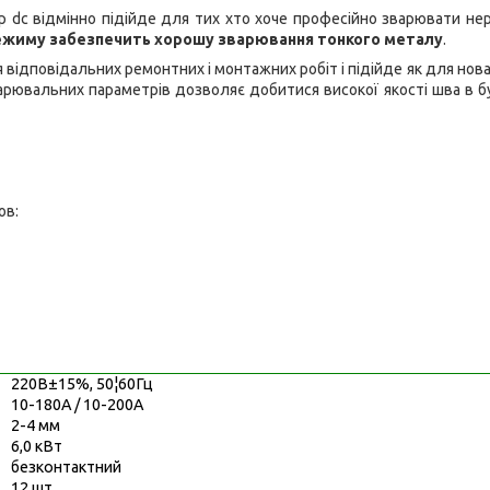
p dc відмінно підійде для тих хто хоче професійно зварювати не
режиму забезпечить хорошу зварювання тонкого металу
.
дповідальних ремонтних і монтажних робіт і підійде як для новачк
арювальних параметрів дозволяє добитися високої якості шва в б
ов:
220В±15%, 50¦60Гц
10-180А / 10-200А
2-4 мм
6,0 кВт
безконтактний
12 шт