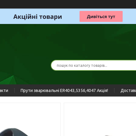
акти
Прути зварювальні ER4043,5356,4047 Акція!
Доставк