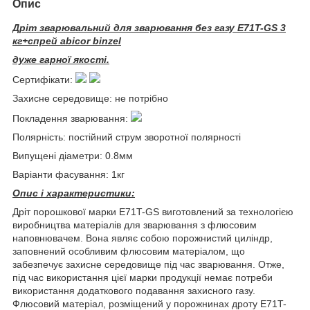
Опис
Дріт зварювальний для зварювання без газу E71T-GS 3
кг+спрей abicor binzel
дуже гарної якості.
Сертифікати:
Захисне середовище:
не потрібно
Покладення зварювання:
Полярність:
постійний струм зворотної полярності
Випущені діаметри:
0.8мм
Варіанти фасування:
1кг
Опис і характеристики:
Дріт порошкової марки E71T-GS виготовлений за технологією
виробництва матеріалів для зварювання з флюсовим
наповнювачем. Вона являє собою порожнистий циліндр,
заповнений особливим флюсовим матеріалом, що
забезпечує захисне середовище під час зварювання. Отже,
під час використання цієї марки продукції немає потреби
використання додаткового подавання захисного газу.
Флюсовий матеріал, розміщений у порожнинах дроту E71T-