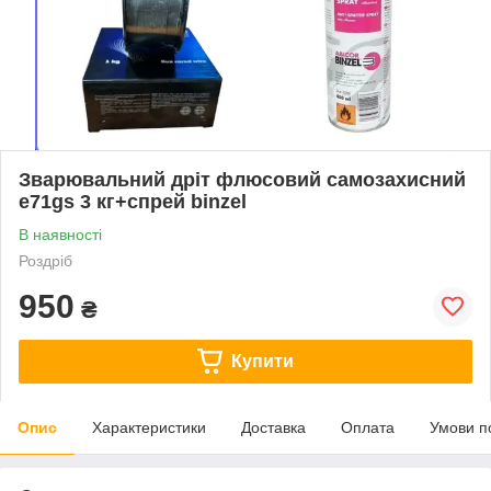
Зварювальний дріт флюсовий самозахисний
е71gs 3 кг+спрей binzel
В наявності
Роздріб
950
₴
Купити
Опис
Характеристики
Доставка
Оплата
Умови п