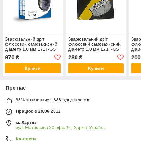
Зварювальний дріт
Зварювальний дріт
Звар
флюсовий самозахисний
флюсовий самозахисний
флю
діаметр 1,0 мм E71T-GS
діаметр 1,0 мм E71T-GS
діам
(котушка 5 кг) без газу
(котушка 1 кг) без газу
(кот
970
280
200
₴
₴
Grad
Купити
Купити
Про нас
93% позитивних з 683 відгуків за рік
Працює з 28.06.2012
м. Харків
вул. Матросова 20 офіс 14, Харків, Україна
Контакти