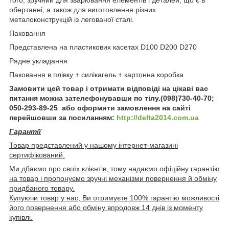
обертанні, а також для виготовлення різних
металоконструкцій із легованої сталі.
Паковання
Представлена на пластикових касетах D100 D200 D270
Рядне укладання
Паковання в плівку + силікагель + картонна коробка
Замовити цей товар і отримати відповіді на цікаві вас
питання можна зателефонувавши по тілу.(098)730-40-70;
050-293-89-25 або оформити замовлення на сайті
перейшовши за посиланням:
http://delta2014.com.ua
Гарантії
Товар представлений у нашому інтернет-магазині
сертифікований.
Ми дбаємо про своїх клієнтів, тому надаємо офіційну гарантію
на товар і пропонуємо зручні механізми повернення й обміну
придбаного товару.
Купуючи товар у нас, Ви отримуєте 100% гарантію можливості
його повернення або обміну впродовж 14 днів із моменту
купівлі.