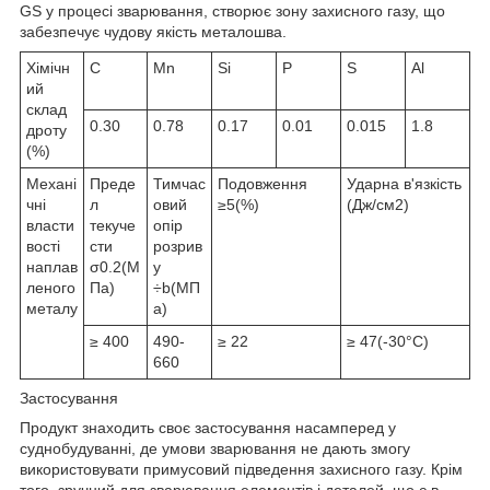
GS у процесі зварювання, створює зону захисного газу, що
забезпечує чудову якість металошва.
Хімічн
C
Mn
Si
P
S
Al
ий
склад
0.30
0.78
0.17
0.01
0.015
1.8
дроту
(%)
Механі
Преде
Тимчас
Подовження
Ударна в'язкість
чні
л
овий
≥5(%)
(Дж/см2)
власти
текуче
опір
вості
сти
розрив
наплав
σ0.2(M
у
леного
Па)
÷b(MП
металу
а)
≥ 400
490-
≥ 22
≥ 47(-30°C)
660
Застосування
Продукт знаходить своє застосування насамперед у
суднобудуванні, де умови зварювання не дають змогу
використовувати примусовий підведення захисного газу. Крім
того, зручний для зварювання елементів і деталей, що є в