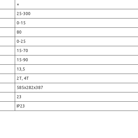
+
25-300
0-15
80
0-25
15-70
15-90
13,5
2Т, 4Т
585х282х387
23
IP23