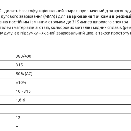
C
- досить багатофункціональний апарат, призначений для аргонод
 дугового зварювання (ММА) і для
зварювання точками в режим
ня постійним і змінним струмом до 315 ампер широкого спектра
талей і матеріалів зі сталі, кольорових металів і мідних сплавів (ре
ну дугу, а в підсумку – якісний зварювальний шов, а також простоту 
380/400
315
50% (АС)
±10%
10 - 315
1,6-6
+
12
+