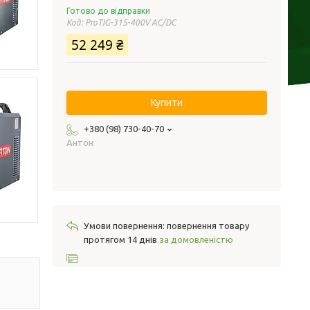
Готово до відправки
Код:
ProTIG-315-400V AC/DC
52 249 ₴
Купити
+380 (98) 730-40-70
Антон
повернення товару
протягом 14 днів
за домовленістю