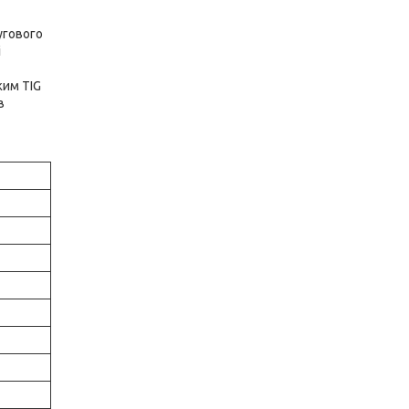
угового
і
жим TIG
в