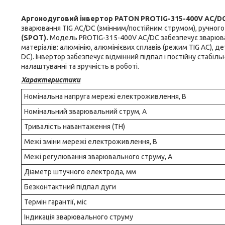
Аргонодуговий інвертор PATON PROTIG-315-400V AC/D
зварювання TIG AC/DC (змінним/постійним струмом), ручного
(SPOT).
Модель PROTIG-315-400V AC/DC забезпечує зварюван
матеріалів: алюмінію, алюмінієвих сплавів (режим TIG AC), де
DC). Інвертор забезпечує відмінний підпал і постійну стабіль
налаштуванні та зручність в роботі.
Характеристики
Номінальна напруга мережі електроживлення, В
Номінальний зварювальний струм, А
Тривалість навантаження (ТН)
Межі зміни мережі електроживлення, В
Межі регулювання зварювального струму, А
Діаметр штучного електрода, мм
Безконтактний підпал дуги
Термін гарантії, міс
Індикація зварювального струму