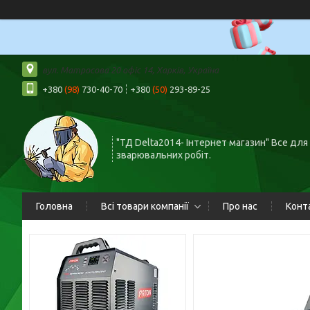
вул. Матросова 20 офіс 14, Харків, Україна
+380
(98)
730-40-70
+380
(50)
293-89-25
"ТД Delta2014- Інтернет магазин" Все для
зварювальних робіт.
Головна
Всі товари компанії
Про нас
Конт