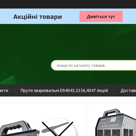
акти
Прути зварювальні ER4043,5356,4047 Акція!
Доставк