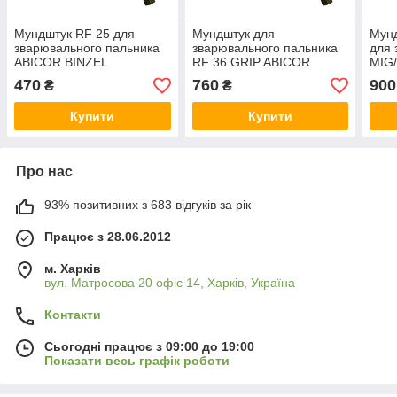
Мундштук RF 25 для
Мундштук для
Мунд
зварювального пальника
зварювального пальника
для 
ABICOR BINZEL
RF 36 GRIP ABICOR
MIG
BINZEL
ABI
470
760
900
₴
₴
Купити
Купити
Про нас
93% позитивних з 683 відгуків за рік
Працює з 28.06.2012
м. Харків
вул. Матросова 20 офіс 14, Харків, Україна
Контакти
Сьогодні працює з 09:00 до 19:00
Показати весь графік роботи