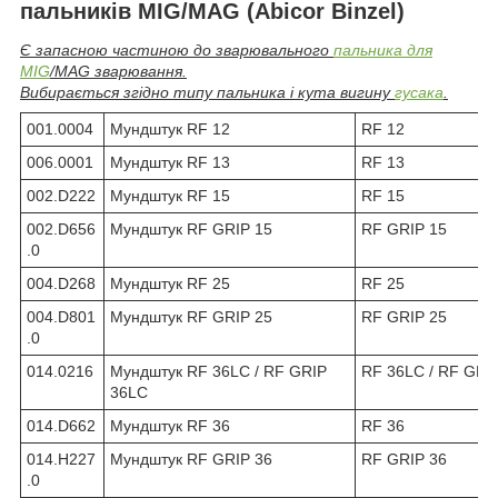
пальників MIG/MAG (Abicor Binzel)
Є запасною частиною до зварювального
пальника для
MIG
/MAG зварювання.
Вибирається згідно типу пальника і кута вигину
гусака
.
001.0004
Мундштук RF 12
RF 12
006.0001
Мундштук RF 13
RF 13
002.D222
Мундштук RF 15
RF 15
002.D656
Мундштук RF GRIP 15
RF GRIP 15
.0
004.D268
Мундштук RF 25
RF 25
004.D801
Мундштук RF GRIP 25
RF GRIP 25
.0
014.0216
Мундштук RF 36LC / RF GRIP
RF 36LC / RF GRI
36LC
014.D662
Мундштук RF 36
RF 36
014.H227
Мундштук RF GRIP 36
RF GRIP 36
.0