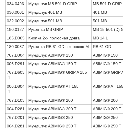
034.0496
Мундштук MB 501 D GRIP
MB 501 D GRIP
030.0001
Мундштук 401 MB
401 MB
032.0002
Мундштук 501 MB
501 MB
180.0127
Рукоятка MB GRIP
MB 15-501 (D) GR
185.D065
Кнопка 2-х полюсная довга
MB 14 L
180.0037
Рукоятка RB 61 GD c кнопкою М
RB 61 GD
767.D004
Мундштук ABIMIG® 150
ABIMIG® 150
006.D291
Мундштук ABIMIG® 150 Т
ABIMIG® 150 Т
767.D603
Мундштук ABIMIG® GRIP A 155
ABIMIG® GRIP A 1
.1
006.D804
Мундштук ABIMIG® AT 155
ABIMIG® AT 155
.1
767.D103
Мундштук ABIMIG® 200
ABIMIG® 200
004.D281
Мундштук ABIMIG® 200 Т
ABIMIG® 200 Т
767.D201
Мундштук ABIMIG® 250
ABIMIG® 250
004.D281
Мундштук ABIMIG® 250 T
ABIMIG® 250 T