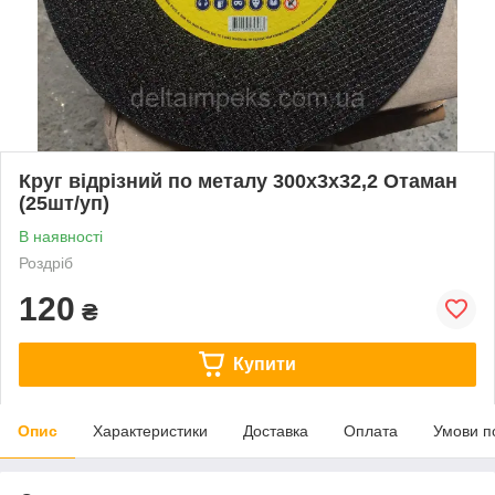
Круг відрізний по металу 300х3х32,2 Отаман
(25шт/уп)
В наявності
Роздріб
120
₴
Купити
Опис
Характеристики
Доставка
Оплата
Умови п