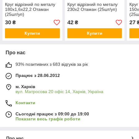
Круг відрізний по металу
Круг відрізний по металу
Круг
180х1,6х22,2 Отаман
230х2 Отаман (25шт/уп)
150х
(25шт/уп)
(25ш
30
42
27
₴
₴
Купити
Купити
Про нас
93% позитивних з 683 відгуків за рік
Працює з 28.06.2012
м. Харків
вул. Матросова 20 офіс 14, Харків, Україна
Контакти
Сьогодні працює з 09:00 до 19:00
Показати весь графік роботи
Про нас