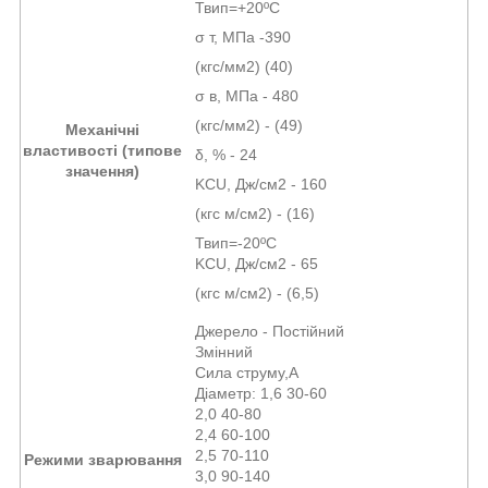
Твип=+20ºС
σ т, МПа -390
(кгс/мм2) (40)
σ в, МПа - 480
(кгс/мм2) - (49)
Механічні
властивості (типове
δ, % - 24
значення)
KCU, Дж/см2 - 160
(кгс м/см2) - (16)
Твип=-20ºС
KCU, Дж/см2 - 65
(кгс м/см2) - (6,5)
Джерело - Постійний
Змінний
Сила струму,А
Діаметр: 1,6 30-60
2,0 40-80
2,4 60-100
2,5 70-110
Режими зварювання
3,0 90-140