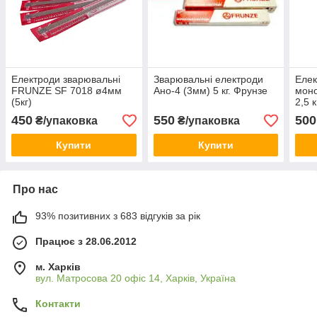
Електроди зварювальні
Зварювальні електроди
Елек
FRUNZE SF 7018 ø4мм
Ано-4 (3мм) 5 кг. Фрунзе
моно
(5кг)
2,5 
Укра
450
550
500
₴/упаковка
₴/упаковка
Купити
Купити
Про нас
93% позитивних з 683 відгуків за рік
Працює з 28.06.2012
м. Харків
вул. Матросова 20 офіс 14, Харків, Україна
Контакти