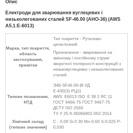
Опис
Електроди для зварювання вуглецевих і
низьколегованих сталей
SF-46.00 (АНО-36) (AWS
A5.1:E-6013)
Тип покриття - Рутилово-
целюлозний.
Марка, тип покриття,
Призначення - зварювання на
область
змінному і постійному струмі
застосування,
зворотної полярності конструкцій з
примітки
низьковуглецевих і низьколегованих
сталей.
Э46-SF46.00
-
Ø
-УД
Е-430(3)-РЦ11
Типове позначення,
AWS: E6013 ISO: Е 38 2 RС 11
НТД
ГОСТ 9466-75 ГОСТ 9467-75
ДСТУ ISO 2560
ТУ У 25.9-36066802-002:2014
Хімічний склад
C - 0,09 Si-0,30 Mn-0,60 S-0,025 P-
(типове значення]
0,030