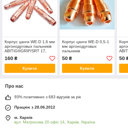
Корпус цанги WE-D 1,6 мм
Корпус цанги WE-D 0,5-1
Корп
аргонодуговых пальників
мм аргонодуговых
арго
ABITIG®GRIP/SRT 17,
пальників
ABI
26,18, SRT17V, SRT
ABITIG®GRIP/SRT 9, SRT
9V, 
160
50
50
₴
₴
17FXV SRT 26V, SRT 26F
9V, ABITIG®/SRT 20
Купити
Купити
Про нас
93% позитивних з 683 відгуків за рік
Працює з 28.06.2012
м. Харків
вул. Матросова 20 офіс 14, Харків, Україна