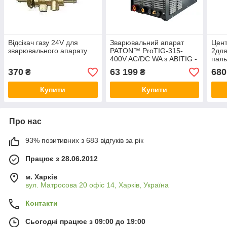
Відсікач газу 24V для
Зварювальний апарат
Цент
зварювального апарату
PATON™ ProTIG-315-
2для
400V AC/DC WA з ABITIG -
паль
18 з рідинним
газо
370
63 199
680
₴
₴
охолодженням (4 м)
Купити
Купити
Про нас
93% позитивних з 683 відгуків за рік
Працює з 28.06.2012
м. Харків
вул. Матросова 20 офіс 14, Харків, Україна
Контакти
Сьогодні працює з 09:00 до 19:00