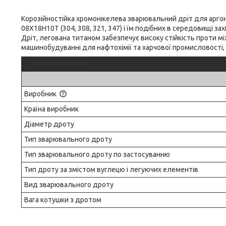
Корозійностійка хромонікелева зварювальний дріт для арг
08Х18Н10Т (304, 308, 321, 347) і їм подібних в середовищі захи
Дріт, легована титаном забезпечує високу стійкість проти між
машинобудуванні для нафтохімії та харчової промисловості,
Характеристики
Виробник
Країна виробник
Діаметр дроту
Тип зварювального дроту
Тип зварювального дроту по застосуванню
Тип дроту за змістом вуглецю і легуючих елементів
Вид зварювального дроту
Вага котушки з дротом