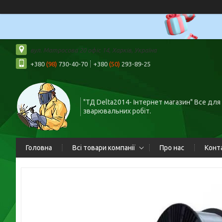
вул. Матросова 20 офіс 14, Харків, Україна
+380
(98)
730-40-70
+380
(50)
293-89-25
"ТД Delta2014- Інтернет магазин" Все для
зварювальних робіт.
Головна
Всі товари компанії
Про нас
Конт