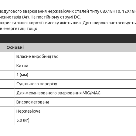
онодугового зварювання нержавіючих сталей типу 08Х18Н10, 12Х18
сних газів (Ar). На постійному струмі DC.
кристалічної корозії і високу якість шва. Дріт широко застосовуєть
 в енергетиці тощо
Основні
Власне виробництво
Китай
1 (мм)
Суцільного перерізу
Для механізованого зварювання MIG/MAG
Високолегована
Нержавіюча
5.0 (кг)