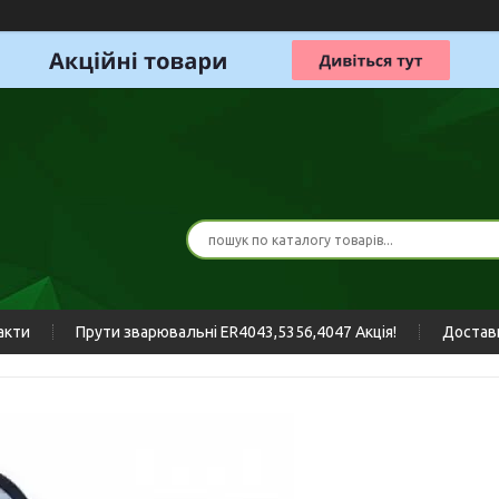
акти
Прути зварювальні ER4043,5356,4047 Акція!
Доставк