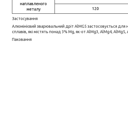
наплавленого
120
металу
Застосування
Алюмінієвий зварювальний дріт AlMG5 застосовується для н
сплавів, які містять понад 3% Mg, як-от AlMg3, AlMg4, AlMg5,
Паковання