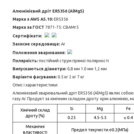
Алюмінієвий дріт ER5356 (AlMg5)
Марка з AWS A5.10:
ER5356
Марка за ГОСТ
7871-75: СВАМг5
Сертифікати:
Захисне середовище:
Ar
Положення зварювання:
Полярність:
постійний струм прямої полярності
Випускаються діаметри:
0,8 мм 1.0 мм 1,2 мм
Варіанти фасування:
0.5 кг 2 кг 7 кг
Опис і характеристики:
Алюмінієвий зварювальний дріт ER5356 (AlMg5) являє собо
газу Ar. Продукт за хімічним складом дроту крім алюмінію,
Si
Mg
Fe
Хімічний склад
дроту (%)
0.25
4.5-5.5
≤ 0.4
Механічні
Предел текучести σ0.2(MПа)
властивості