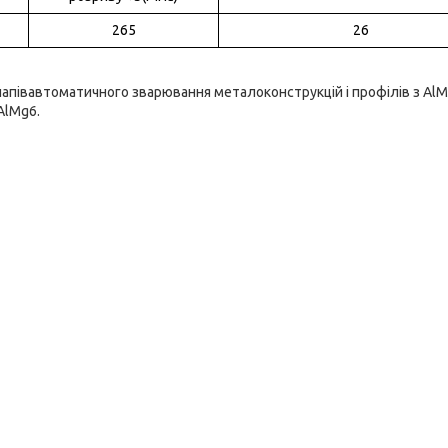
265
26
апівавтоматичного зварювання металоконструкцій і профілів з Al
 AlMg6.