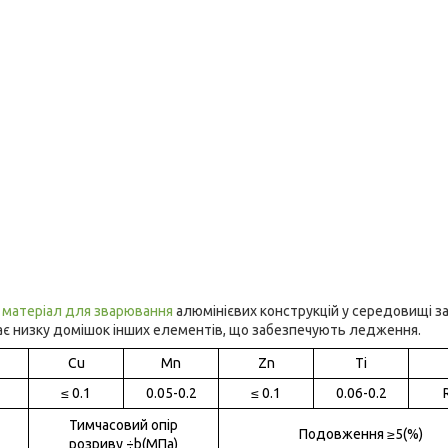
ю
матеріал для зварювання
алюмінієвих конструкцій у середовищі з
 має низку домішок інших елементів, що забезпечують ледження.
Cu
Mn
Zn
Ti
≤ 0.1
0.05-0.2
≤ 0.1
0.06-0.2
Тимчасовий опір
Подовження ≥5(%)
розриву ÷b(MПа)