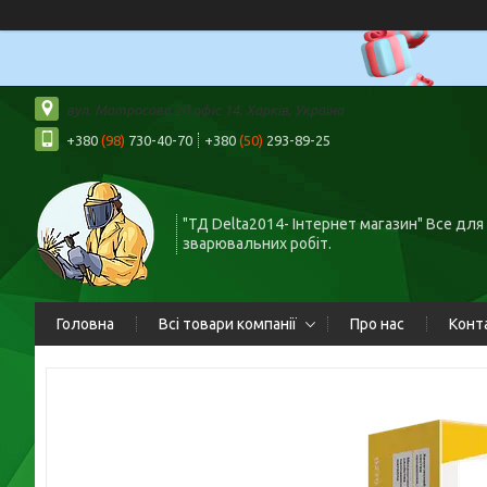
вул. Матросова 20 офіс 14, Харків, Україна
+380
(98)
730-40-70
+380
(50)
293-89-25
"ТД Delta2014- Інтернет магазин" Все для
зварювальних робіт.
Головна
Всі товари компанії
Про нас
Конт