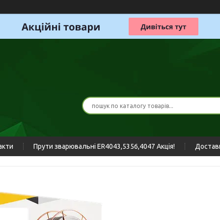
акти
Прути зварювальні ER4043,5356,4047 Акція!
Доставк