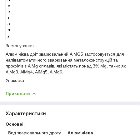
м
е
т
а
л
у
Застосування
Алюмінієва дріт зварювальний AlMG5 застосовується для
напівавтоматичного зварювання металоконструкцій та
профілів з AlMg сплавів, які містять понад 3% Mg, таких як
AlMg3, AlMg4, AlMg5, AlMg6.
Упаковка
Приховати
Характеристики
Основні
Вид зварювального дроту
Алюмінієва