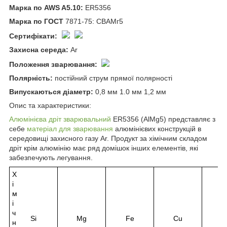
Марка по AWS A5.10:
ER5356
Марка по ГОСТ
7871-75: СВАМг5
Сертифікати:
Захисна середа:
Ar
Положення зварювання:
Полярність:
постійний струм прямої полярності
Випускаються діаметр:
0,8 мм 1.0 мм 1,2 мм
Опис та характеристики:
Алюмінієва дріт зварювальний
ER5356 (AlMg5) представляє з
себе
матеріал для зварювання
алюмінієвих конструкцій в
середовищі захисного газу Ar. Продукт за хімічним складом
дріт крім алюмінію має ряд домішок інших елементів, які
забезпечують легування.
Х
і
м
і
ч
Si
Mg
Fe
Cu
M
н