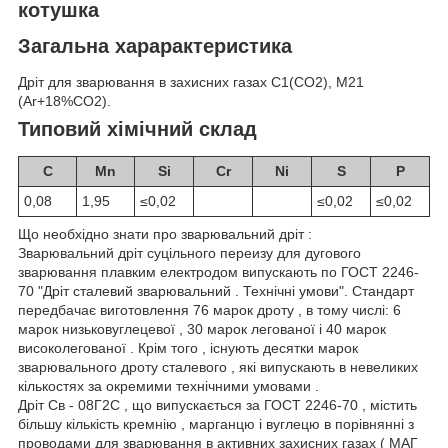
котушка
Загальна харарактеристика
Дріт для зварювання в захисних газах C1(CO2), M21
(Ar+18%CO2).
Типовий хімічний склад
C
Mn
Si
Cr
Ni
S
P
0,08
1,95
≤0,02
≤0,02
≤0,02
Що необхідно знати про зварювальний дріт :
Зварювальний дріт суцільного переизу для дугового
зварювання плавким електродом випускають по ГОСТ 2246-
70 "Дріт сталевий зварювальний . Технічні умови". Стандарт
передбачає виготовлення 76 марок дроту , в тому числі: 6
марок низьковуглецевої , 30 марок легованої і 40 марок
високолегованої . Крім того , існують десятки марок
зварювального дроту сталевого , які випускають в невеликих
кількостях за окремими технічними умовами .
Дріт Св - 08Г2С , що випускається за ГОСТ 2246-70 , містить
більшу кількість кремнію , марганцю і вуглецю в порівнянні з
проводами для зварювання в активних захисних газах ( МАГ