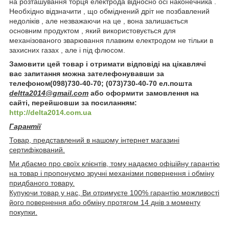
на розташування торця електрода відносно осі наконечника .
Необхідно відзначити , що обміднений дріт не позбавлений
недоліків , але незважаючи на це , вона залишається
основним продуктом , який використовується для
механізованого зварювання плавким електродом не тільки в
захисних газах , але і під флюсом.
Замовити цей товар і отримати відповіді на цікавлячі
вас запитання можна зателефонувавши за
телефоном(098)730-40-70; (073)730-40-70 ел.пошта
deltta2014@gmail.com
або оформити замовлення на
сайті, перейшовши за посиланням:
http://delta2014.com.ua
Гарантії
Товар, представлений в нашому інтернет магазині
сертифікований.
Ми дбаємо про своїх клієнтів, тому надаємо офіційну гарантію
на товар і пропонуємо зручні механізми повернення і обміну
придбаного товару.
Купуючи товар у нас, Ви отримуєте 100% гарантію можливості
його повернення або обміну протягом 14 днів з моменту
покупки.