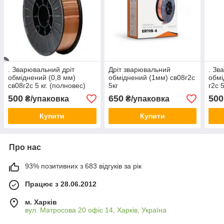
. Зварювальний дріт
Дріт зварювальний
. Зв
обміднений (0,8 мм)
обміднений (1мм) св08г2с
обмі
св08г2с 5 кг. (полновес)
5кг
г2с 
500
650
500
₴/упаковка
₴/упаковка
Купити
Купити
Про нас
93% позитивних з 683 відгуків за рік
Працює з 28.06.2012
м. Харків
вул. Матросова 20 офіс 14, Харків, Україна