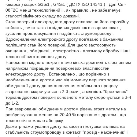
-зварка ) марок G3Si1 , G4Si1 ( ДСТУ ISO 14341 ) . Дріт Св -
08Г2С менш технологічний і , як правило , не забезпечує
сталості хімічного складу по довжині.
Стан поверхні електродного дроту впливає на його корозійну
стійкість , вміст газів і шкідливих домішок в зварних швах ,
зусилля проштовхування і надійність струмопроводу .
Вдосконалення електродного дроту пов'язано з бажанням
поліпшити стан його поверхні. Для цього застосовують
очищення , обміднені , електролітно - плазмову обробку і інші
технології виготовлення дроту .
Нанесення мідного покриття вже кілька десятиліть є основним
напрямком покращення поверхневих властивостей
електродного дроту . Встановлено , що порівняно з
необмедненним дротом час від моменту першого торкання
обмідненої дроту до встановлення стабільного процесу
зварювання скорочується в 2-3 рази , а кількість "брехливих"
торкань дротом поверхні основного металу скорочується з 3-4
до 1-2.
При зварюванні обмідненим дротом рівень втрат металу на
розбризкування менше на 20-40 % порівняно з дротом , що
технологічне масло або іржу.
Діаметр намотування дроту на касети і котушки впливає на
стабільність струмопроводу в контакті "провід - наконечник" і