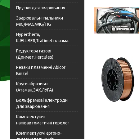
Прутки для зварювання
Зварювальні пальники
MIG/MAG,WIG/TIG
Hypertherm,
KJELLBER,Trafimet плазма.
Редуктора газові
(Донмет,Hercules)
Резаки плазменні Abicor
Binzel
Круги абразивні
(Атаман,ЗАК,ЛУГА)
Вольфрамові електроди
для зварювання
Комплектуючі
напівавтоматичні горелоr
Комплектуючі аргоно-