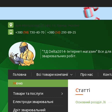
вул. Матросова 20 офіс 14, Харків, Україна
+380
(98)
730-40-70
+380
(50)
293-89-25
"ТД Delta2014- Інтернет магазин" Все для
зварювальних робіт.
Головна
Всі товари компанії
Про нас
Конт
Статті
Товари та послуги
Електроди зварювальні
Основний розділ
6
Дріт зварювальний