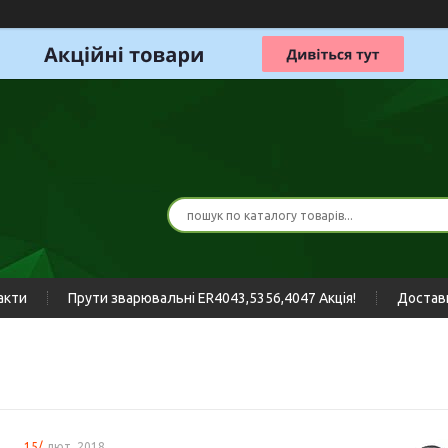
акти
Прути зварювальні ER4043,5356,4047 Акція!
Доставк
15/
лют. 2018