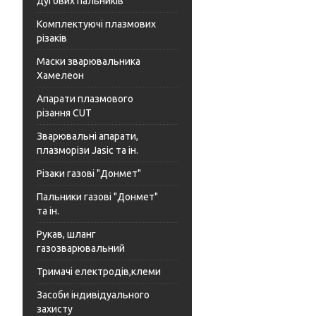
дугових пальників
Комплектуючі плазмових
різаків
Маски зварювальника
Хамелеон
Апарати плазмового
різання CUT
Зварювальні апарати,
плазморізи Jasic та ін.
Різаки газові "Донмет"
Пальники газові "Донмет"
та ін.
Рукав, шланг
газозварювальний
Тримачі електродів,клеми
Засоби індивідуального
захисту