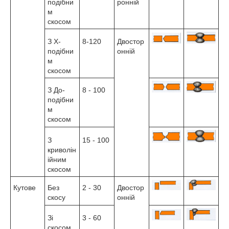
подібни
ронній
м
скосом
З Х-
8-120
Двостор
подібни
онній
м
скосом
З До-
8 - 100
подібни
м
скосом
З
15 - 100
криволін
ійним
скосом
Кутове
Без
2 - 30
Двостор
скосу
онній
Зі
3 - 60
скосом