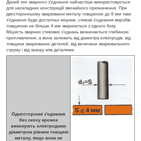
Даний тип зварного з'єднання найчастіше використовується
для нескладних конструкцій звичайного призначення. При
двосторонньому зварюванні металу товщиною до 8 мм таке
з'єднання буде достатньо міцним, стикові з'єднання виробів
товщиною не більше 4 мм зварюються з одного боку.
Міцність зварних стикових з'єднань визначається глибиною
проплавлення, а вона залежить від діаметра електродів, від
товщини зварюваних деталей, від величини зварювального
струму і від зазору між деталями.
Односторонні з'єднання
без скосу кромок
виконують електродами
діаметром рівним товщині
металу, якщо вона не