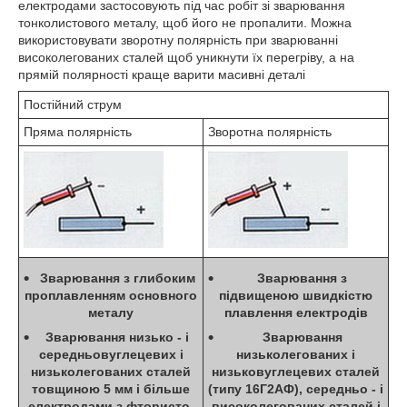
електродами застосовують під час робіт зі зварювання
тонколистового металу, щоб його не пропалити. Можна
використовувати зворотну полярність при зварюванні
високолегованих сталей щоб уникнути їх перегріву, а на
прямій полярності краще варити масивні деталі
Постійний струм
Пряма полярність
Зворотна полярність
Зварювання з глибоким
Зварювання з
проплавленням основного
підвищеною швидкістю
металу
плавлення електродів
Зварювання низько - і
Зварювання
середньовуглецевих і
низьколегованих і
низьколегованих сталей
низьковуглецевих сталей
товщиною 5 мм і більше
(типу 16Г2АФ), середньо - і
електродами з фтористо-
високолегованих сталей і