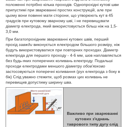
положенні потрібно кілька проходів. Однопрохідні кутові шви
припустимі при зварюванні простих конструкцій, але при
цьому вони повинні мати сторони, що утворюють кут в 45
градусів при кутовому зварному шві, і не перевищувати
діаметр електрода, який використовується більш ніж на 1,5-
3,0 мм.
При багатопрохідним зварюванні кутових швів, перший
прохід
завжди
виконується електродом більшого розміру, ніж
будуть використовуватися при повторних проходах. Діаметр
електрода для першого проходу - 4-6 мм, шов наплавляється
без будь-яких поперечних коливань електроду. Подальші
проходи електродами меншого діаметру
обов'язково
застосовуються поперечні коливання (рух електрода з боку в
бік) Слід уважно стежити, щоб розмах цих коливань не
перевищив допустиму ширину шва.
Важливо при зварюванні
кутових з'єднань
таврового типу дугу слід