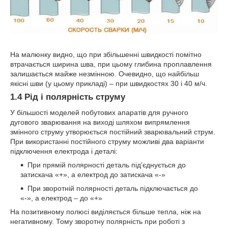
На малюнку видно, що при збільшенні швидкості помітно
втрачається ширина шва, при цьому глибина проплавлення
залишається майже незмінною. Очевидно, що найбільш
якісні шви (у цьому прикладі) – при швидкостях 30 і 40 м/ч.
1.4 Рід і полярність струму
У більшості моделей побутових апаратів для ручного
дугового зварювання на виході шляхом випрямлення
змінного струму утворюється постійний зварювальний струм.
При використанні постійного струму можливі два варіанти
підключення електрода і деталі:
При прямій полярності деталь під'єднується до
затискача «+», а електрод до затискача «-»
При зворотній полярності деталь підключається до
«-», а електрод – до «+»
На позитивному полюсі виділяється більше тепла, ніж на
негативному. Тому зворотну полярність при роботі з