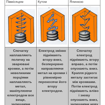
Півмісяцем
Кутом
Ялинкою
Спочатку
Електрод змінно
Спочатку
наплавляють
піднімають
електрод
поличку на
вгору-вниз,
піднімають вгору
зварювані
безперервно
вправо, а потім
кромки, а потім
направляючи
опускають вниз.
невеликими
метал на кромки і
Крапля рідкого
порціями
рівномірно
металу застигає
наплавляють
переносячи його
між кромками.
метал,
вгору
Потім електрод
маніпулюючи
електродом.
піднімають вліво
електродом все
і знову
вище,
опускають вниз,
залишаючи
залишаючи нову