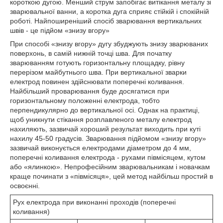
короткою дугою. Менший струм запобігає витікання металу зі
зварювальної ванни, а коротка дуга сприяє стійкій і спокійній
роботі. Найпоширеніший спосіб зварювання вертикальних
швів - це підйом «знизу вгору»
При способі «знизу вгору» дугу збуджують знизу зварюваних
поверхонь, в самій нижній точці шва. Для початку
зварюванням готують горизонтальну площадку, рівну
перерізом майбутнього шва. При вертикальної зварки
електрод повинен здійснювати поперечні коливання.
Найбільший проварювання буде досягатися при
горизонтальному положенні електрода, тобто
перпендикулярно до вертикальної осі. Однак на практиці,
щоб уникнути стікання розплавленого металу електрод
нахиляють, зазвичай хороший результат виходить при куті
нахилу 45-50 градусів. Зварювання підйомом «знизу вгору»
зазвичай виконується електродами діаметром до 4 мм,
поперечні коливання електрода - рухами півмісяцем, кутом
або «ялинкою». Непрофесійним зварювальникам і новачкам
краще починати з «півмісяця», цей метод найбільш простий в
освоєнні.
Рух електрода при виконанні проходів (поперечні
коливання)