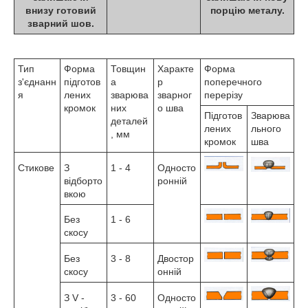
внизу готовий
порцію металу.
зварний шов.
Тип
Форма
Товщин
Характе
Форма
з'єднанн
підготов
а
р
поперечного
я
лених
зварюва
зварног
перерізу
кромок
них
о шва
Підготов
Зварюва
деталей
лених
льного
, мм
кромок
шва
Стикове
З
1 - 4
Односто
відборто
ронній
вкою
Без
1 - 6
скосу
Без
3 - 8
Двостор
скосу
онній
З V -
3 - 60
Односто