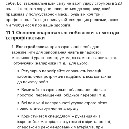
себе. Всі зварювальні шви світу не варті удару струмом в 220
вольт. І гострота зору не повернеться до зварнику, який
працював у полукустарной масці, будь він хоч тричі
професіонал. Так що прислухайтеся до цих рядками, адже
ми турбуємося про ваше здоров'я.
11.1 Основні зварювальні небезпеки та методи
їх профілактики
Електробезпека
при зварюванні необхідно
забезпечити для запобігання навіть випадкової
можливості ураження струмом, як самого зварника, так
і оточуючих (напарника і т. д.) Для цього:
Регулярно перевіряйте справність ізоляції
кабелів, електротримачі і надійність всіх контактів
до початку робіт
Вимикайте зварювальне обладнання під час
простою, переміщення, обідньої перерви і т. д.
Всі помічені несправності усуває строго після
повного знеструмлення апарату
Користуйтеся спецодягом – рукавицями з
іскростойкіх матеріалів, взуттям зі шкіри та повсті,
спецовкой з рекомендованих матеріалів, при