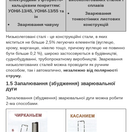
кальцієвим покриттям:
сплавів
УОНИ-13/45, УОНИ-13/55 та
Зварювання
ін
тонкостінних листових
Зварювання чавуну
конструкцій
Низьколеговані сталі - це конструкційні стали, в яких
міститься не більше 2,5% легуючих елементів (вуглецю,
хрому, марганцю, нікелю тощо, причому вуглецю не повинно
бути більше 0,2 %), широко застосовуються в будівництві,
суднобудуванні, трубопрокатному виробництві. Зварювання
низьколегованих сталей можна проводити як ручним
способом, так і автоматично,
незалежно від полярності
струму.
1.5 Запалювання (збудження) зварювальної
дуги
Запалювання (збудження) зварювальної дуги можна робити
2-ма способами.