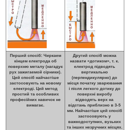
Перший спосіб: Чиркаем
Другий спосіб можна
кінцем електрода об
назвати «дотиком», т. к.
поверхню металу (нагадує
електрод підводять
рух зажигаемой сірники).
вертикально
Цей спосіб найчастіше
(перпендикулярно) до
застосовують на новому
місця початку зварювання
електроді. Цей метод
і після легкого дотику до
простий та особливих
поверхні виробу
професійних навичок не
відводять верх на
вимагає.
відстань приблизно в 3-5
мм. Найчастіше цей спосіб
застосовують у
важкодоступних, вузьких
та інших незручних місцях.