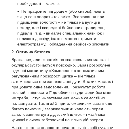
необхідності – каскою.
Не працюйте під дощем (або снігом), навіть
якщо ваш апарат «так вміє». Зварювання при
підвищеній вологості – не тільки на вулиці в
негоду, але і всередині бойлерних, градирень,
підвалів і т. д. - вимагає спеціальних навичок і
великого досвіду, інакше можна отримати
електротравму, і обладнання серйозно зіпсувати.
Оптична безпека.
Вражаюче, але економія на зварювальних масках і
окулярах зустрічається повсюдно. Зараз розроблені
відмінні маски типу «Хамелеон» з автоматичним
регулюванням прозорості щитка – він тільки
затемнюється при запалюванні дуги. В таких масках і
працювати одне задоволення, і результат роботи
якісний, і підносити її до обличчя туди-сюди без кінця
не треба, і ступінь затемнення можна самостійно
налаштувати. Так ні ж! З приголомшливим завзятістю
багато початківці зварювальники хапають перед
запалюванням дуги дідівський щиток – і «зайчики
криваві в очах» забезпечені на кілька діб вперед...
Навіть якщо ви працюєте нечасто, купіть собі сучасну