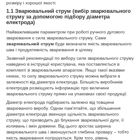
розміру і хорошої якості.
1.1 Зварювальний струм (вибір зварювального
струму за допомогою підбору діаметра
електрода)
Найважливішим параметром при роботі ручного дугового
зварювання є сила зварювального струму. Саме
зварювальний струм
буде визначати якість зварювального
шва і продуктивність зварювання в цілому.
Зазвичай рекомендації по вибору сили зварювального струму
наведено в інструкції користувача, яка поставляється в
комплекті зі зварювальним апаратом. Якщо такої вказівки
немає, то силу зварювального струму можна вибрати в
залежності від діаметра електрода. Більшість виробників
електродів розміщують інформацію про величини
зварювального струму прямо на упаковках своєї продукції.
Діаметр електрода підбирають залежно від товщини
зварюваного виробу. Однак пам'ятайте, що збільшення
діаметра електрода зменшує щільність зварювального
струму, що призводить до блукання зварювальної дуги, її
коливань і змін довжини. Від цього зростає ширина
зварювального шва і зменшується глибина провару – тобто
якість зварювання погіршується. Крім того, рівень