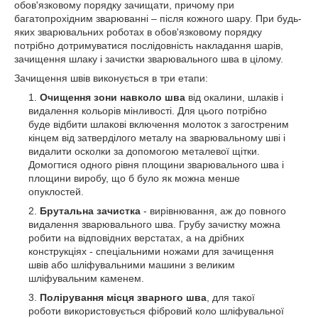
обов'язковому порядку зачищати, причому при
багатопрохідним зварюванні – після кожного шару. При будь-
яких зварювальних роботах в обов'язковому порядку
потрібно дотримуватися послідовність накладання шарів,
зачищення шлаку і зачистки зварювального шва в цілому.
Зачищення швів виконується в три етапи:
Очищення зони навколо шва
від окалини, шлаків і
видалення кольорів мінливості. Для цього потрібно
буде відбити шлакові включення молоток з загостреним
кінцем від затверділого металу на зварювальному шві і
видалити осколки за допомогою металевої щітки.
Домогтися одного рівня площини зварювального шва і
площини виробу, що б було як можна менше
опуклостей.
Брутальна зачистка
- вирівнювання, аж до повного
видалення зварювального шва. Грубу зачистку можна
робити на відповідних верстатах, а на дрібних
конструкціях - спеціальними ножами для зачищення
швів або шліфувальними машини з великим
шліфувальним каменем.
Полірування місця зварного шва
, для такої
роботи використовується фібровий коло шліфувальної