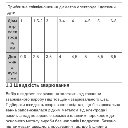
Приблизне співвідношення діаметра електрода і довжини
дуги
Діам
1
1,5-2
3
3-4
4
4-5
5
6-8
етр
елек
трод
а,
мм
Дов
0,6
2,5
3,5
4
4,5
5
5,5
6,5
жин
а
дуги
, мм
1.3 Швидкість зварювання
Вибір швидкості зварювання залежить від товщини
зварюваного виробу і від товщини зварювального шва.
Підбирати швидкість зварювання слід так, що б зварювальна
ванна заповнювалася рідким металом від електрода і
височіла над поверхнею кромок з плавним переходом до
основного металу вироби без напливів і подрєзов. Бажано
підтримувати швидкість просування так, що б ширина