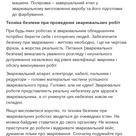
машини. Поліровка – завершальний етап у
зварювальному виготовленні виробу та його підготовки
до фарбування.
Техніка безпеки при проведенні зварювальних робіт
При будь-яких роботах зі зварювальним обладнанням
потрібно берегти себе і оточуючих людей. Забезпечити
безпеку при зварюванні - життєво необхідно, і це не чергова
фраза, а жорстка реальність. Питання [зварювальної
безпеки] вимагають уважного розгляду і неухильного
дотримання незалежно від рівня кваліфікації зварника і
обсягу виконуваних робіт.
Зварювальний апарат, електроди, кабелі, пальники і
редуктори – головні матеріальні частини успішного
зварювального праці. Головні, але не єдині! Зварювальні
роботи представляють реальну небезпеку для здоров'я
зварювальника, а от уникнути цих небезпек зовсім не
складно.
Якщо висловитися коротко, то техніка безпеки при
зварювальних роботах зводиться до очевидних істин. Не
можна байдуже ставитися до свого організму. Не можна
приступати до роботи і відкривати зварювальний кейс,
думаючи тільки про зварювання. Спочатку подумайте про