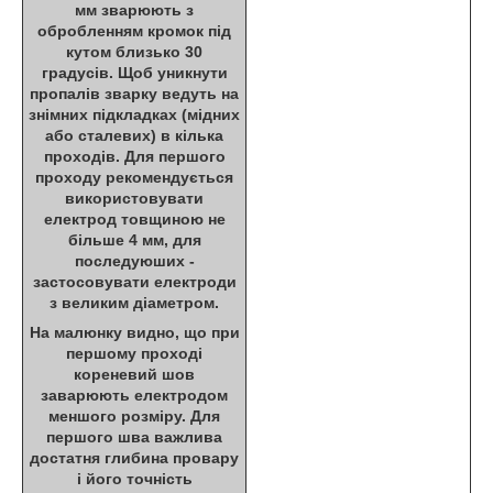
мм зварюють з
обробленням кромок під
кутом близько 30
градусів. Щоб уникнути
пропалів зварку ведуть на
знімних підкладках (мідних
або сталевих) в кілька
проходів. Для першого
проходу рекомендується
використовувати
електрод товщиною не
більше 4 мм, для
последуюших -
застосовувати електроди
з великим діаметром.
На малюнку видно, що при
першому проході
кореневий шов
заварюють електродом
меншого розміру. Для
першого шва важлива
достатня глибина провару
і його точність