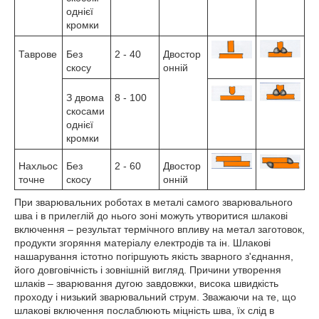
однієї
кромки
Таврове
Без
2 - 40
Двостор
скосу
онній
З двома
8 - 100
скосами
однієї
кромки
Нахльос
Без
2 - 60
Двостор
точне
скосу
онній
При зварювальних роботах в металі самого зварювального
шва і в прилеглій до нього зоні можуть утворитися шлакові
включення – результат термічного впливу на метал заготовок,
продукти згоряння матеріалу електродів та ін. Шлакові
нашарування істотно погіршують якість зварного з'єднання,
його довговічність і зовнішній вигляд. Причини утворення
шлаків – зварювання дугою завдовжки, висока швидкість
проходу і низький зварювальний струм. Зважаючи на те, що
шлакові включення послаблюють міцність шва, їх слід в