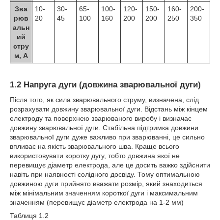
Зва
10-
30-
65-
100-
120-
150-
160-
200-
рюв
20
45
100
160
200
200
250
350
альн
ий
стру
м, А
1.2 Напруга дуги (довжина зварювальної дуги)
Після того, як сила зварювального струму, визначена, слід
розрахувати довжину зварювальної дуги. Відстань між кінцем
електроду та поверхнею зварюваного виробу і визначає
довжину зварювальної дуги. Стабільна підтримка довжини
зварювальної дуги дуже важливо при зварюванні, це сильно
впливає на якість зварювального шва. Краще всього
використовувати коротку дугу, тобто довжина якої не
перевищує діаметр електрода, але це досить важко здійснити
навіть при наявності солідного досвіду. Тому оптимальною
довжиною дуги прийнято вважати розмір, який знаходиться
між мінімальним значенням короткої дуги і максимальним
значенням (перевищує діаметр електрода на 1-2 мм)
Таблиця 1.2