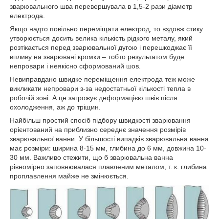
зварювального шва перевершувала в 1,5-2 рази діаметр
електрода.
Якщо надто повільно переміщати електрод, то вздовж стику
утворюється досить велика кількість рідкого металу, який
розтікається перед зварювальної дугою і перешкоджає її
впливу на зварювані кромки – тобто результатом буде
непровари і неякісно сформований шов.
Невиправдано швидке переміщення електрода теж може
викликати непровари з-за недостатньої кількості тепла в
робочій зоні. А це загрожує деформацією швів після
охолодження, аж до тріщин.
Найбільш простий спосіб підбору швидкості зварювання
орієнтований на приблизно середнє значення розмірів
зварювальної ванни. У більшості випадків зварювальна ванна
має розміри: ширина 8-15 мм, глибина до 6 мм, довжина 10-
30 мм. Важливо стежити, що б зварювальна ванна
рівномірно заповнювалася плавленим металом, т. к. глибина
проплавлення майже не змінюється.