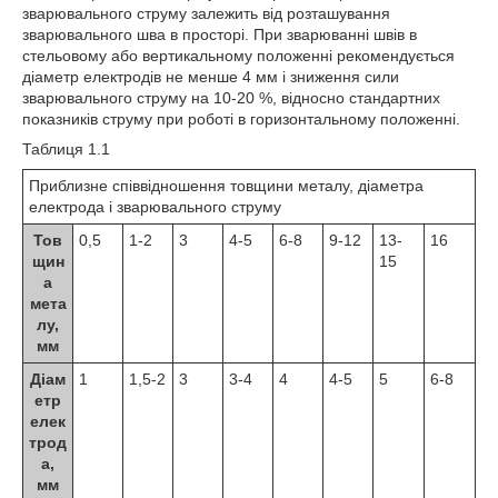
зварювального струму залежить від розташування
зварювального шва в просторі. При зварюванні швів в
стельовому або вертикальному положенні рекомендується
діаметр електродів не менше 4 мм і зниження сили
зварювального струму на 10-20 %, відносно стандартних
показників струму при роботі в горизонтальному положенні.
Таблиця 1.1
Приблизне співвідношення товщини металу, діаметра
електрода і зварювального струму
Тов
0,5
1-2
3
4-5
6-8
9-12
13-
16
щин
15
а
мета
лу,
мм
Діам
1
1,5-2
3
3-4
4
4-5
5
6-8
етр
елек
трод
а,
мм