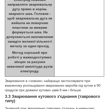
направляти зварювальну
дугу прямо в корінь
зварного шва. Головне -
щоб зварювальна дуга не
вийшла на поверхню
пластини за межами
формується шва. Не
допускається наплавлення
занадто великої кількості
металу за один прохід.
Метод хороший при
роботі у важкодоступних
місцях за рахунок
невеликої амплітуди рухів
електроду.
Зварювання в «човник» найкраще застосовувати при
взаємному розташуванні зварюваних виробів під кутом в 90
градусів при довжині кутових швів 8 мм і більше.
3.3 Зварювання кутового з'єднання (таврового
типу)
Зазвичай при зварюванні таврових з'єднань в нижньому