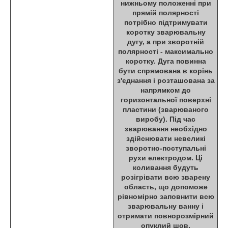
нижньому положенні при
прямій полярності
потрібно підтримувати
коротку зварювальну
дугу, а при зворотній
полярності - максимально
коротку. Дуга повинна
бути спрямована в корінь
з'єднання і розташована за
напрямком до
горизонтальної поверхні
пластини (зварюваного
виробу). Під час
зварювання необхідно
здійснювати невеликі
зворотно-поступальні
рухи електродом. Ці
коливання будуть
розігрівати всю зварену
область, що допоможе
рівномірно заповнити всю
зварювальну ванну і
отримати повнорозмірний
опуклий шов.