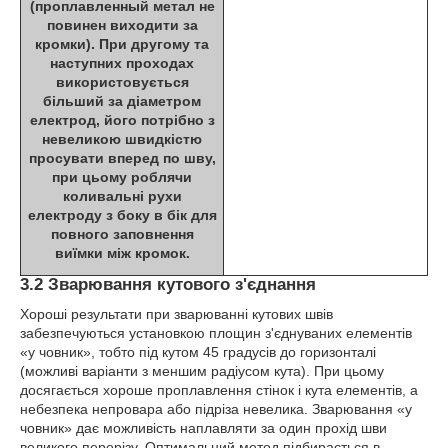
(проплавленный метал не
повинен виходити за
кромки). При другому та
наступних проходах
використовується
більший за діаметром
електрод, його потрібно з
невеликою швидкістю
просувати вперед по шву,
при цьому роблячи
коливальні рухи
електроду з боку в бік для
повного заповнення
виїмки між кромок.
3.2 Зварювання кутового з'єднання
Хороші результати при зварюванні кутових швів
забезпечуються установкою площин з'єднуваних елементів
«у човник», тобто під кутом 45 градусів до горизонталі
(можливі варіанти з меншим радіусом кута). При цьому
досягається хороше проплавлення стінок і кута елементів, а
небезпека непровара або підріза невелика. Зварювання «у
човник» дає можливість наплавляти за один прохід шви
великого перерізу. Оптимальний метод підбирається в