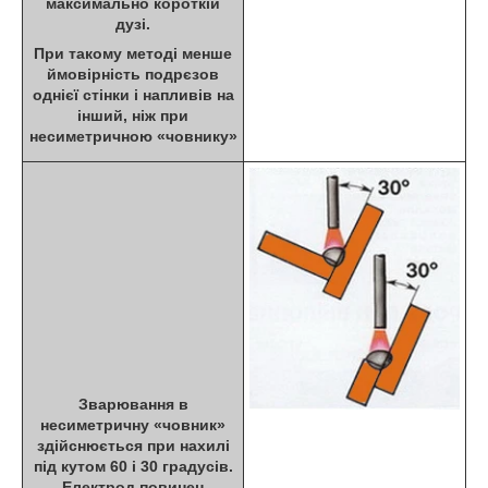
максимально короткій
дузі.
При такому методі менше
ймовірність подрєзов
однієї стінки і напливів на
інший, ніж при
несиметричною «човнику»
Зварювання в
несиметричну «човник»
здійснюється при нахилі
під кутом 60 і 30 градусів.
Електрод повинен