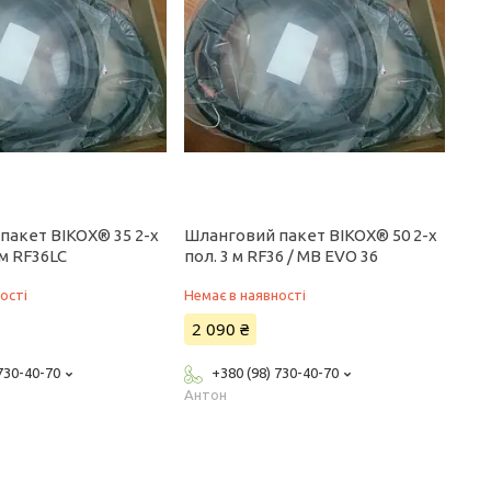
пакет BIKOX® 35 2-x
Шланговий пакет BIKOX® 50 2-х
 м RF36LC
пол. 3 м RF36 / MB EVO 36
ості
Немає в наявності
2 090 ₴
 730-40-70
+380 (98) 730-40-70
Антон