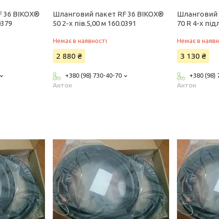
F 36 BIKOX®
Шланговий пакет RF 36 BIKOX®
Шланговий 
0379
50 2-x пів.5,00 м 160.0391
70 R 4-x під
Немає в наявності
Немає в наявн
2 880 ₴
3 130 ₴
+380 (98) 730-40-70
+380 (98)
Антон
Антон