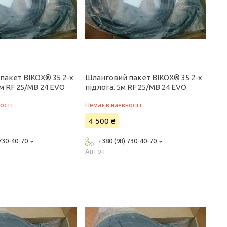
пакет BIKOX® 35 2-x
Шланговий пакет BIKOX® 35 2-x
 м RF 25/MB 24 EVO
підлога. 5м RF 25/MB 24 EVO
ості
Немає в наявності
4 500 ₴
 730-40-70
+380 (98) 730-40-70
Антон