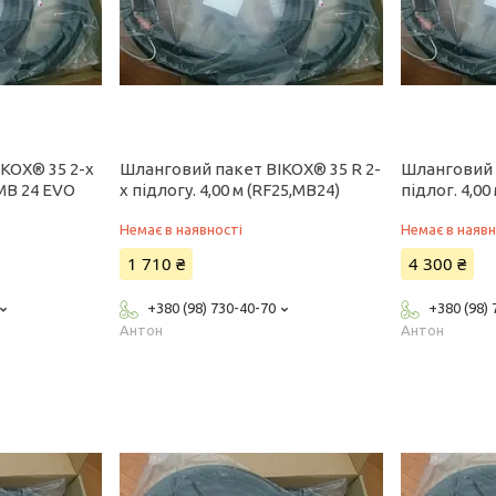
KOX® 35 2-x
Шланговий пакет BIKOX® 35 R 2-
Шланговий 
/MB 24 EVO
x підлогу. 4,00 м (RF25,MB24)
підлог. 4,00
Немає в наявності
Немає в наявн
1 710 ₴
4 300 ₴
+380 (98) 730-40-70
+380 (98)
Антон
Антон