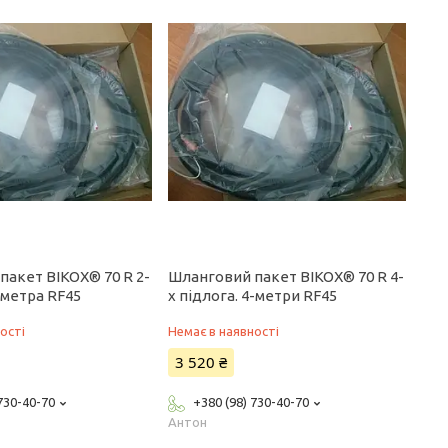
пакет BIKOX® 70 R 2-
Шланговий пакет BIKOX® 70 R 4-
3-метра RF45
x підлога. 4-метри RF45
ості
Немає в наявності
3 520 ₴
 730-40-70
+380 (98) 730-40-70
Антон