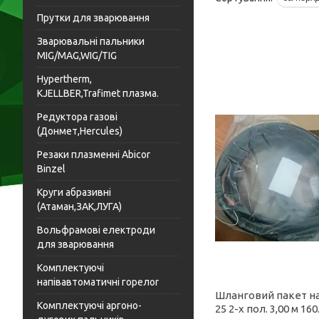
Прутки для зварювання
Зварювальні пальники
MIG/MAG,WIG/TIG
Hypertherm,
KJELLBER,Trafimet плазма.
Редуктора газові
(Донмет,Hercules)
Резаки плазменні Abicor
Binzel
Круги абразивні
(Атаман,ЗАК,ЛУГА)
Вольфрамові електроди
для зварювання
Комплектуючі
напівавтоматичні горелоr
Шланговий пакет на
Комплектуючі аргоно-
25 2-х пол. 3,00 м 160