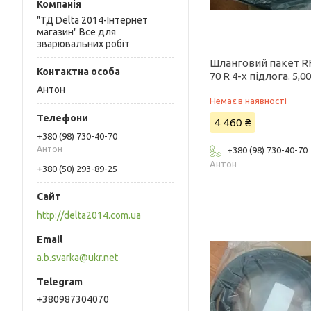
"ТД Delta 2014-Інтернет
магазин" Все для
зварювальних робіт
Шланговий пакет R
70 R 4-x підлога. 5,0
Антон
Немає в наявності
4 460 ₴
+380 (98) 730-40-70
Антон
+380 (98) 730-40-70
Антон
+380 (50) 293-89-25
http://delta2014.com.ua
a.b.svarka@ukr.net
+380987304070