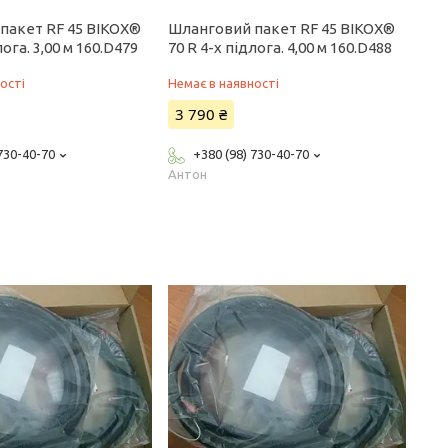
пакет RF 45 BIKOX®
Шланговий пакет RF 45 BIKOX®
лога. 3,00 м 160.D479
70 R 4-x підлога. 4,00 м 160.D488
ості
Немає в наявності
3 790 ₴
 730-40-70
+380 (98) 730-40-70
Антон