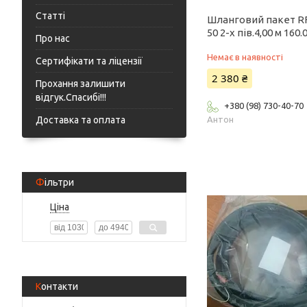
Статті
Шланговий пакет R
50 2-x пів.4,00 м 160.
Про нас
Немає в наявності
Сертифікати та ліцензії
2 380 ₴
Прохання залишити
відгук.Спасибі!!!
+380 (98) 730-40-70
Доставка та оплата
Антон
Фільтри
Ціна
Контакти