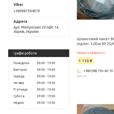
+380987304070
вул. Матросова 20 офіс 14,
Харків, Україна
Шланговий пакет BI
підлог. 3,00 м RF 25
Немає в наявності
Графік роботи
1 110 ₴
Понеділок
09:00
19:00
Вівторок
09:00
19:00
+380 (98) 730-40-70
Антон
Середа
09:00
19:00
Четвер
09:00
19:00
Пʼятниця
09:00
19:00
Субота
09:00
19:00
Неділя
09:00
19:00