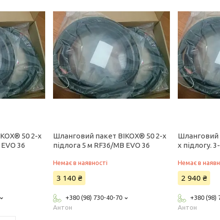
KOX® 50 2-x
Шланговий пакет BIKOX® 50 2-x
Шланговий 
 EVO 36
підлога 5 м RF36/MB EVO 36
x підлогу. 
Немає в наявності
Немає в наявн
3 140 ₴
2 940 ₴
+380 (98) 730-40-70
+380 (98)
Антон
Антон