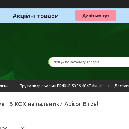
акти
Прути зварювальні ER4043,5356,4047 Акція!
Доставк
кет BIKOX на пальники Abicor Binzel