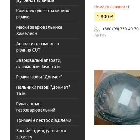
дугових пальників
Немає в наявності
Комплектуючі плазмових
1 800 ₴
різаків
Маски зварювальника
+380 (98) 730-40-70
Хамелеон
Антон
Апарати плазмового
різання CUT
Зварювальні апарати,
плазморізи Jasic та ін.
Різаки газові "Донмет"
Пальники газові "Донмет"
та ін.
Рукав, шланг
газозварювальний
Тримачі електродів,клеми
Засоби індивідуального
захисту