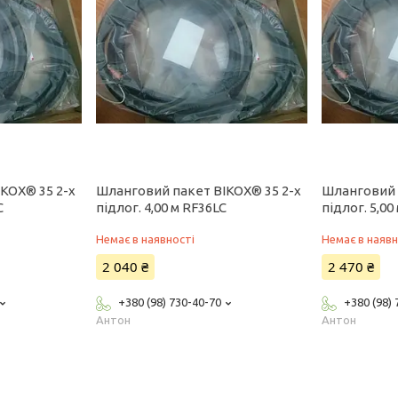
KOX® 35 2-x
Шланговий пакет BIKOX® 35 2-x
Шланговий 
C
підлог. 4,00 м RF36LC
підлог. 5,00
Немає в наявності
Немає в наявн
2 040 ₴
2 470 ₴
+380 (98) 730-40-70
+380 (98)
Антон
Антон