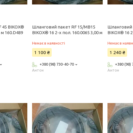
F 45 BIKOX®
Шланговий пакет RF 15/MB15
Шланговий 
0 м 160.D489
BIKOX® 16 2-x пол. 160.0065 3,00 м
BIKOX® 16 2-
Немає в наявності
Немає в наявн
1 100 ₴
1 240 ₴
+380 (98) 730-40-70
+380 (98)
Антон
Антон