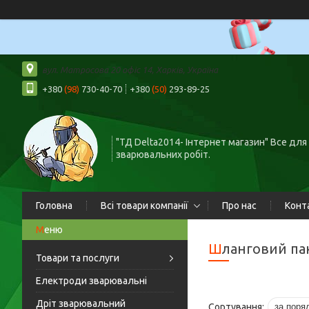
вул. Матросова 20 офіс 14, Харків, Україна
+380
(98)
730-40-70
+380
(50)
293-89-25
"ТД Delta2014- Інтернет магазин" Все для
зварювальних робіт.
Головна
Всі товари компанії
Про нас
Конт
Шланговий па
Товари та послуги
Електроди зварювальні
Дріт зварювальний